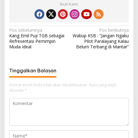
Ikuti Kami
N
Pos sebelumnya
Pos berikutnya
Kang Emil Puji TGB sebagai
Wabup KSB : “Jangan Ngaku
a
Refresentasi Pemimpin
Pilot Paralayang Kalau
v
Muda Ideal
Belum Terbang di Mantar”
i
g
Tinggalkan Balasan
a
s
Alamat email Anda tidak akan dipublikasikan.
Ruas yang wajib
i
ditandai
*
p
o
s