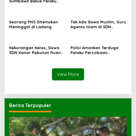
Sumbawa Bekuk Pelaku
Seorang PNS Ditemukan
Tak Ada Siswa Muslim, Guru
Meninggal di Ladang
Agama Islam di SDN
Sampar Maras Terkatung-
katung ‎
Kekurangan Kelas, Siswa
Polisi Amankan Terduga
SDN Kanar Rebutan Ruang
Pelaku Percobaan
Belajar
Pemerkosaan yang Ancam
Korban dengan Parang
View More
Berita Terpopuler