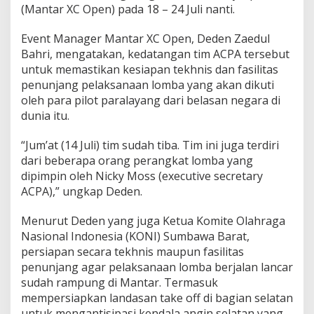
a
(Mantar XC Open) pada 18 – 24 Juli nanti.
n
t
Event Manager Mantar XC Open, Deden Zaedul
a
Bahri, mengatakan, kedatangan tim ACPA tersebut
r
untuk memastikan kesiapan tekhnis dan fasilitas
S
i
penunjang pelaksanaan lomba yang akan dikuti
a
oleh para pilot paralayang dari belasan negara di
p
dunia itu.
s
e
“Jum’at (14 Juli) tim sudah tiba. Tim ini juga terdiri
b
a
dari beberapa orang perangkat lomba yang
g
dipimpin oleh Nicky Moss (executive secretary
a
ACPA),” ungkap Deden.
i
T
Menurut Deden yang juga Ketua Komite Olahraga
u
a
Nasional Indonesia (KONI) Sumbawa Barat,
n
persiapan secara tekhnis maupun fasilitas
R
penunjang agar pelaksanaan lomba berjalan lancar
u
sudah rampung di Mantar. Termasuk
m
a
mempersiapkan landasan take off di bagian selatan
h
untuk mengantisipasi kendala angin selatan yang