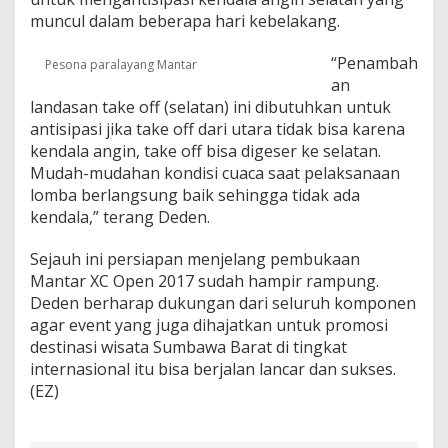
X
muncul dalam beberapa hari kebelakang.
C
O
“Penambah
p
Pesona paralayang Mantar
e
an
n
landasan take off (selatan) ini dibutuhkan untuk
2
antisipasi jika take off dari utara tidak bisa karena
0
kendala angin, take off bisa digeser ke selatan.
1
Mudah-mudahan kondisi cuaca saat pelaksanaan
7
lomba berlangsung baik sehingga tidak ada
kendala,” terang Deden.
Sejauh ini persiapan menjelang pembukaan
Mantar XC Open 2017 sudah hampir rampung.
Deden berharap dukungan dari seluruh komponen
agar event yang juga dihajatkan untuk promosi
destinasi wisata Sumbawa Barat di tingkat
internasional itu bisa berjalan lancar dan sukses.
(EZ)