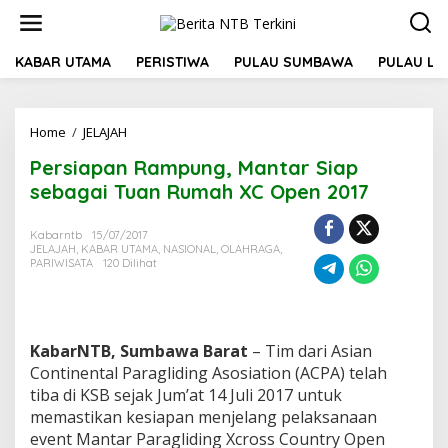
L
e
w
a
KABAR UTAMA
PERISTIWA
PULAU SUMBAWA
PULAU L
t
i
k
Home
/
JELAJAH
P
e
e
k
Persiapan Rampung, Mantar Siap
r
o
s
n
sebagai Tuan Rumah XC Open 2017
i
t
a
e
Kabarntb
15/07/2017
p
n
JELAJAH
,
KABAR UTAMA
,
NASIONAL
,
OLAHRAGA
,
a
PARIWISATA
120 Dilihat
n
R
a
m
p
KabarNTB, Sumbawa Barat
– Tim dari Asian
u
Continental Paragliding Asosiation (ACPA) telah
n
tiba di KSB sejak Jum’at 14 Juli 2017 untuk
g
memastikan kesiapan menjelang pelaksanaan
,
event Mantar Paragliding Xcross Country Open
M