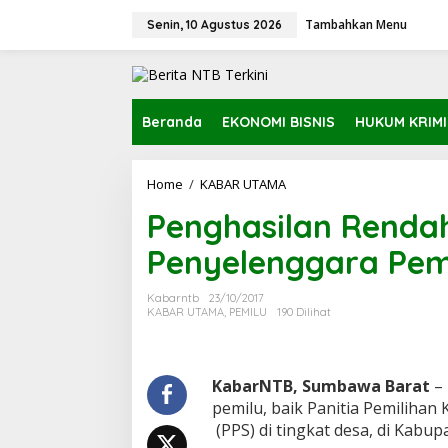
L
Tambahkan Menu
e
Senin, 10 Agustus 2026
w
a
t
i
k
Beranda
EKONOMI BISNIS
HUKUM KRIM
e
k
o
Home
/
KABAR UTAMA
P
n
e
t
Penghasilan Rendah
n
e
g
n
Penyelenggara Pem
h
a
s
Kabarntb
23/10/2017
i
KABAR UTAMA
,
PEMILU
190 Dilihat
l
a
n
R
KabarNTB, Sumbawa Barat
– 
e
pemilu, baik Panitia Pemiliha
n
(PPS) di tingkat desa, di Kab
d