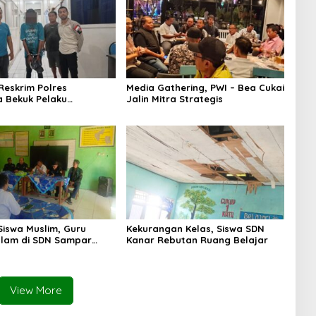
Reskrim Polres
Media Gathering, PWI – Bea Cukai
 Bekuk Pelaku
Jalin Mitra Strategis
Siswa Muslim, Guru
Kekurangan Kelas, Siswa SDN
lam di SDN Sampar
Kanar Rebutan Ruang Belajar
ras Terkatung-katung ‎
View More