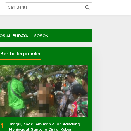
OSIAL BUDAYA
SOSOK
Berita Terpopuler
1
Tragis, Anak Temukan Ayah Kandung
Meninggal Gantung Diri di Kebun