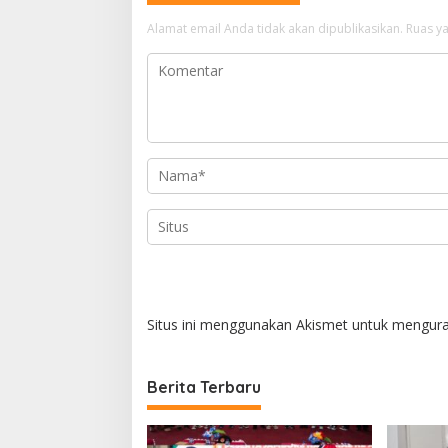
s
Alamat email Anda tidak akan dipublikasikan.
Ruas ya
i
p
o
s
Situs ini menggunakan Akismet untuk mengur
Berita Terbaru