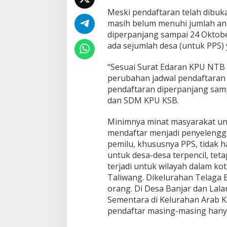
a
Meski pendaftaran telah dibuka
h
,
masih belum menuhi jumlah ang
M
diperpanjang sampai 24 Oktobe
i
ada sejumlah desa (untuk PPS) 
n
a
“Sesuai Surat Edaran KPU NTB
t
M
perubahan jadwal pendaftaran
a
pendaftaran diperpanjang sampai
s
dan SDM KPU KSB.
y
a
Minimnya minat masyarakat u
r
a
mendaftar menjadi penyelengg
k
pemilu, khususnya PPS, tidak 
a
untuk desa-desa terpencil, teta
t
terjadi untuk wilayah dalam ko
J
Taliwang. Dikelurahan Telaga 
a
d
orang. Di Desa Banjar dan Lala
i
Sementara di Kelurahan Arab 
P
pendaftar masing-masing hany
e
n