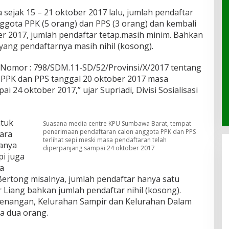
 sejak 15 – 21 oktober 2017 lalu, jumlah pendaftar
gota PPK (5 orang) dan PPS (3 orang) dan kembali
r 2017, jumlah pendaftar tetap.masih minim. Bahkan
yang pendaftarnya masih nihil (kosong).
 Nomor : 798/SDM.11-SD/52/Provinsi/X/2017 tentang
 PPK dan PPS tanggal 20 oktober 2017 masa
 24 oktober 2017,” ujar Supriadi, Divisi Sosialisasi
ntuk
Suasana media centre KPU Sumbawa Barat, tempat
penerimaan pendaftaran calon anggota PPK dan PPS
ara
terlihat sepi meski masa pendaftaran telah
hanya
diperpanjang sampai 24 oktober 2017
pi juga
ta
Bertong misalnya, jumlah pendaftar hanya satu
r Liang bahkan jumlah pendaftar nihil (kosong).
Kenangan, Kelurahan Sampir dan Kelurahan Dalam
a dua orang.