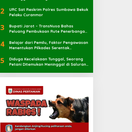
2
URC Sat Reskrim Polres Sumbawa Bekuk
3
Bupati Jarot – TransNusa Bahas
Peluang Pembukaan Rute Penerbangan
Baru di Bandara Sultan Muhammad
4
Kaharuddin
Belajar dari Pemilu, Faktor Pengawasan
Menentukan Pilkades Serentak
Berlangsung Sukses
5
Diduga Kecelakaan Tunggal, Seorang
Petani Ditemukan Meninggal di Saluran
Irigasi