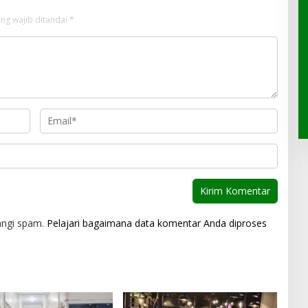
ng wajib ditandai
*
angi spam.
Pelajari bagaimana data komentar Anda diproses