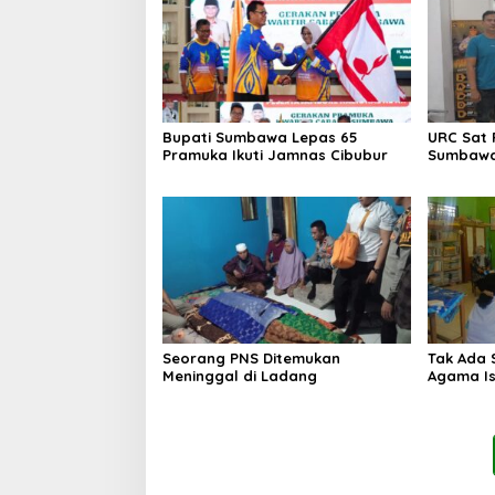
Bupati Sumbawa Lepas 65
URC Sat 
Pramuka Ikuti Jamnas Cibubur ‎
Sumbawa
Seorang PNS Ditemukan
Tak Ada 
Meninggal di Ladang
Agama Is
Ma