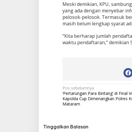
h
Meski demikian, KPU, sambung
yang ada dengan menyebar inf
pelosok-pelosok. Termasuk be
masih belum lengkap syarat ad
“Kita berharap jumlah pendaf
waktu pendaftaran,” demikian S
N
Pos sebelumnya
‘Pertarungan Para Bintang’ di Final Vo
a
Kapolda Cup Dimenangkan Polres K
v
Mataram
i
g
Tinggalkan Balasan
a