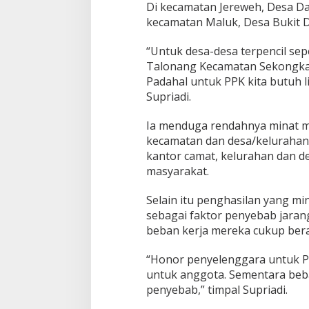
Di kecamatan Jereweh, Desa Da
y
e
kecamatan Maluk, Desa Bukit 
l
e
“Untuk desa-desa terpencil se
n
Talonang Kecamatan Sekongkang
g
Padahal untuk PPK kita butuh 
g
a
Supriadi.
r
a
Ia menduga rendahnya minat m
P
kecamatan dan desa/kelurahan
e
kantor camat, kelurahan dan de
m
i
masyarakat.
l
u
Selain itu penghasilan yang m
I
sebagai faktor penyebab jarang
k
beban kerja mereka cukup bera
u
t
R
“Honor penyelenggara untuk PP
e
untuk anggota. Sementara beban
n
penyebab,” timpal Supriadi.
d
a