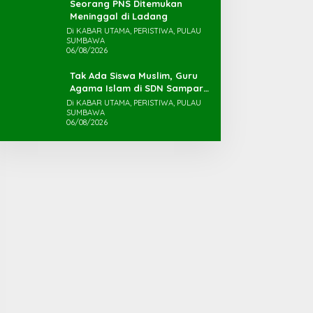
Seorang PNS Ditemukan
Meninggal di Ladang
Di KABAR UTAMA, PERISTIWA, PULAU
SUMBAWA
06/08/2026
Tak Ada Siswa Muslim, Guru
Agama Islam di SDN Sampar
Maras Terkatung-katung ‎
Di KABAR UTAMA, PERISTIWA, PULAU
SUMBAWA
06/08/2026