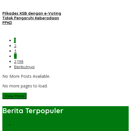
Pilkades KSB dengan e-Voting
Tidak Pengaruhi Keberadaan
PPKD
1
2
3
…
2,198
Berikutnya
No More Posts Available.
No more pages to load.
View More
Berita Terpopuler