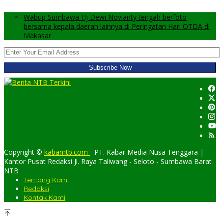
Wabup Sumbawa Hj Dewi Novianty tengah berfoto
bersama kepala daerah lainnya di Peringatan Hari OTDA di
Makasar
Copyright ©
kabarntb.com
- PT. Kabar Media Nusa Tenggara |
Kantor Pusat Redaksi Jl. Raya Taliwang - Seloto - Sumbawa Barat
NTB
Tentang Kami
Redaksi
Kontak Kami