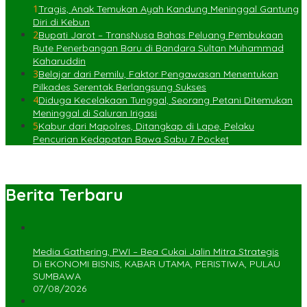
1
Tragis, Anak Temukan Ayah Kandung Meninggal Gantung
Diri di Kebun
2
Bupati Jarot – TransNusa Bahas Peluang Pembukaan
Rute Penerbangan Baru di Bandara Sultan Muhammad
Kaharuddin
3
Belajar dari Pemilu, Faktor Pengawasan Menentukan
Pilkades Serentak Berlangsung Sukses
4
Diduga Kecelakaan Tunggal, Seorang Petani Ditemukan
Meninggal di Saluran Irigasi
5
Kabur dari Mapolres, Ditangkap di Lape, Pelaku
Pencurian Kedapatan Bawa Sabu 7 Pocket
Berita Terbaru
Media Gathering, PWI – Bea Cukai Jalin Mitra Strategis
Di EKONOMI BISNIS, KABAR UTAMA, PERISTIWA, PULAU
SUMBAWA
07/08/2026