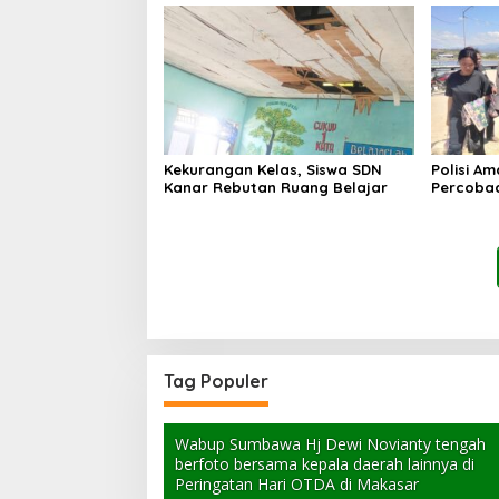
Kekurangan Kelas, Siswa SDN
Polisi A
Kanar Rebutan Ruang Belajar
Percoba
Ancam K
Tag Populer
Wabup Sumbawa Hj Dewi Novianty tengah
berfoto bersama kepala daerah lainnya di
Peringatan Hari OTDA di Makasar