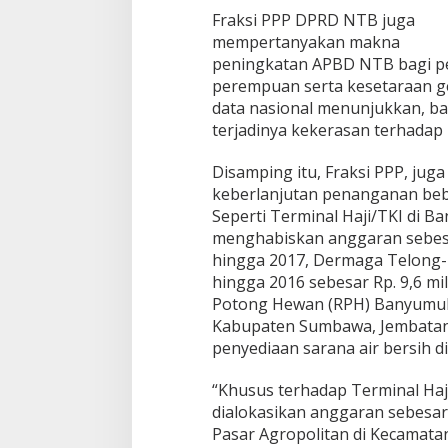
a
Fraksi PPP DPRD NTB juga
s
mempertanyakan makna
i
peningkatan APBD NTB bagi p
a
perempuan serta kesetaraan ge
n
A
data nasional menunjukkan, b
P
terjadinya kekerasan terhadap
B
D
Disamping itu, Fraksi PPP, ju
N
keberlanjutan penanganan beb
T
B
Seperti Terminal Haji/TKI di B
2
menghabiskan anggaran sebesar
0
hingga 2017, Dermaga Telong-
1
hingga 2016 sebesar Rp. 9,6 mi
8
Potong Hewan (RPH) Banyumule
Kabupaten Sumbawa, Jembatan 
penyediaan sarana air bersih d
“Khusus terhadap Terminal Haji
dialokasikan anggaran sebesar 
Pasar Agropolitan di Kecamat