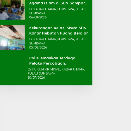
Agama Islam di SDN Sampar
Maras Terkatung-katung ‎
Di KABAR UTAMA, PERISTIWA, PULAU
SUMBAWA
06/08/2026
Kekurangan Kelas, Siswa SDN
Kanar Rebutan Ruang Belajar
Di KABAR UTAMA, PERISTIWA, PULAU
SUMBAWA
05/08/2026
Polisi Amankan Terduga
Pelaku Percobaan
Pemerkosaan yang Ancam
Di HUKUM KRIMINAL, KABAR UTAMA,
PULAU SUMBAWA
Korban dengan Parang
30/07/2026