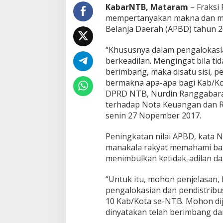
a
KabarNTB, Mataram
– Fraksi
k
mempertanyakan makna dan ma
a
Belanja Daerah (APBD) tahun 20
n
K
“Khususnya dalam pengalokas
e
b
berkeadilan. Mengingat bila tid
e
berimbang, maka disatu sisi, p
r
bermakna apa-apa bagi Kab/Kot
i
DPRD NTB, Nurdin Ranggabara
m
terhadap Nota Keuangan dan R
b
a
senin 27 Nopember 2017.
n
g
Peningkatan nilai APBD, kata N
a
manakala rakyat memahami bah
n
menimbulkan ketidak-adilan da
P
e
n
“Untuk itu, mohon penjelasan,
g
pengalokasian dan pendistribu
a
10 Kab/Kota se-NTB. Mohon dij
l
dinyatakan telah berimbang da
o
k