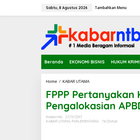
L
Tambahkan Menu
e
Sabtu, 8 Agustus 2026
w
a
t
i
k
e
k
o
n
Beranda
EKONOMI BISNIS
HUKUM KRIM
t
e
n
Home
/
KABAR UTAMA
F
P
FPPP Pertanyakan
P
P
Pengalokasian APB
P
e
r
Kabarntb
27/11/2017
t
KABAR UTAMA
,
PARLEMENTARIA
76 Dilihat
a
n
y