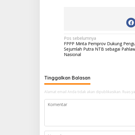
N
Pos sebelumnya
FPPP Minta Pemprov Dukung Pengu
a
Sejumlah Putra NTB sebagai Pahla
v
Nasional
i
g
Tinggalkan Balasan
a
s
Alamat email Anda tidak akan dipublikasikan.
Ruas ya
i
p
o
s