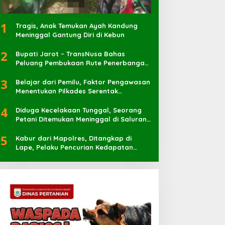
1
Tragis, Anak Temukan Ayah Kandung
Meninggal Gantung Diri di Kebun
2
Bupati Jarot – TransNusa Bahas
Peluang Pembukaan Rute Penerbangan
Baru di Bandara Sultan Muhammad
3
Kaharuddin
Belajar dari Pemilu, Faktor Pengawasan
Menentukan Pilkades Serentak
Berlangsung Sukses
4
Diduga Kecelakaan Tunggal, Seorang
Petani Ditemukan Meninggal di Saluran
Irigasi
5
Kabur dari Mapolres, Ditangkap di
Lape, Pelaku Pencurian Kedapatan
Bawa Sabu 7 Pocket