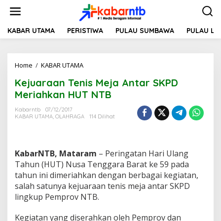
L
e
w
a
KABAR UTAMA
PERISTIWA
PULAU SUMBAWA
PULAU L
t
i
k
Home
/
KABAR UTAMA
K
e
e
k
Kejuaraan Tenis Meja Antar SKPD
j
o
u
n
Meriahkan HUT NTB
a
t
r
e
Kabarntb
07/12/2017
KABAR UTAMA
,
OLAHRAGA
114 Dilihat
a
n
a
n
T
KabarNTB, Mataram
– Peringatan Hari Ulang
e
n
Tahun (HUT) Nusa Tenggara Barat ke 59 pada
i
tahun ini dimeriahkan dengan berbagai kegiatan,
s
salah satunya kejuaraan tenis meja antar SKPD
M
lingkup Pemprov NTB.
e
j
a
Kegiatan yang diserahkan oleh Pemprov dan