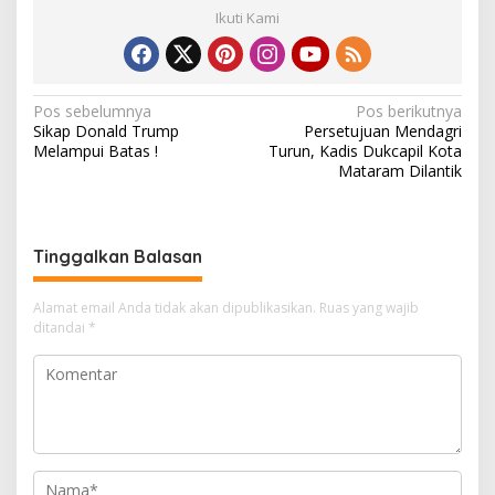
Ikuti Kami
N
Pos sebelumnya
Pos berikutnya
Sikap Donald Trump
Persetujuan Mendagri
a
Melampui Batas !
Turun, Kadis Dukcapil Kota
v
Mataram Dilantik
i
g
Tinggalkan Balasan
a
s
Alamat email Anda tidak akan dipublikasikan.
Ruas yang wajib
i
ditandai
*
p
o
s