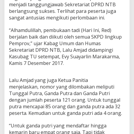
A
menjadi tanggungjawab Sekretariat DPRD NTB
n
berlangsung sukses. Terlihat para peserta juga
t
sangat antusias mengikuti perlombaan ini.
a
r
S
“Alhamdulillah, pembukaan tadi (Hari Ini, Red)
K
berjalan baik dan diikuti oleh semua SKPD lingkup
P
Pemprov,” ujar Kabag Umum dan Humas
D
Sekretariat DPRD NTB, Lalu Amjad didampingi
M
Kasubag TU setempat, Evy Suayarlin Marakarma,
e
r
Kamis 7 Desember 2017.
i
a
h
Lalu Amjad yang juga Ketua Panitia
k
menjelaskan, nomor yang dilombakan meliputi
a
Tunggal Putra, Ganda Putra dan Ganda Putri
n
dengan jumlah peserta 121 orang. Untuk tunggal
H
U
putra mencapai 85 orang dan ganda putra ada 32
T
peserta. Kemudian untuk ganda putri ada 4 orang.
N
T
“Untuk ganda putri yang mendaftar hingga
B
kemarin baru empat orang saja. Tapi tidak