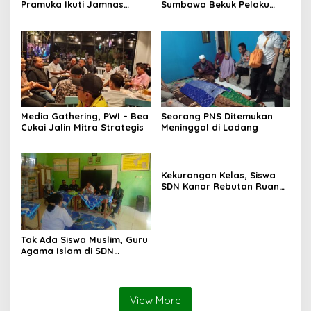
Pramuka Ikuti Jamnas
Sumbawa Bekuk Pelaku
Cibubur ‎
Media Gathering, PWI – Bea
Seorang PNS Ditemukan
Cukai Jalin Mitra Strategis
Meninggal di Ladang
Kekurangan Kelas, Siswa
SDN Kanar Rebutan Ruang
Belajar
Tak Ada Siswa Muslim, Guru
Agama Islam di SDN
Sampar Maras Terkatung-
katung ‎
View More