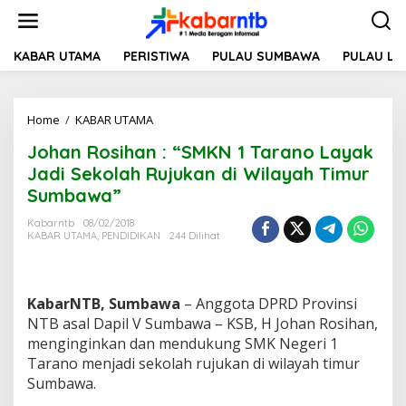
L
e
w
a
KABAR UTAMA
PERISTIWA
PULAU SUMBAWA
PULAU L
t
i
k
Home
/
KABAR UTAMA
J
e
o
k
Johan Rosihan : “SMKN 1 Tarano Layak
h
o
a
n
Jadi Sekolah Rujukan di Wilayah Timur
n
t
Sumbawa”
R
e
o
n
Kabarntb
08/02/2018
s
KABAR UTAMA
,
PENDIDIKAN
244 Dilihat
i
h
a
n
KabarNTB, Sumbawa
– Anggota DPRD Provinsi
:
NTB asal Dapil V Sumbawa – KSB, H Johan Rosihan,
"
menginginkan dan mendukung SMK Negeri 1
S
Tarano menjadi sekolah rujukan di wilayah timur
M
K
Sumbawa.
N