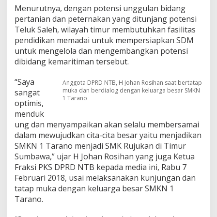
1
Menurutnya, dengan potensi unggulan bidang
T
pertanian dan peternakan yang ditunjang potensi
a
Teluk Saleh, wilayah timur membutuhkan fasilitas
r
a
pendidikan memadai untuk mempersiapkan SDM
n
untuk mengelola dan mengembangkan potensi
o
dibidang kemaritiman tersebut.
L
a
“Saya
y
Anggota DPRD NTB, H Johan Rosihan saat bertatap
muka dan berdialog dengan keluarga besar SMKN
a
sangat
1 Tarano
k
optimis,
J
menduk
a
ung dan menyampaikan akan selalu membersamai
d
dalam mewujudkan cita-cita besar yaitu menjadikan
i
S
SMKN 1 Tarano menjadi SMK Rujukan di Timur
e
Sumbawa,” ujar H Johan Rosihan yang juga Ketua
k
Fraksi PKS DPRD NTB kepada media ini, Rabu 7
o
Februari 2018, usai melaksanakan kunjungan dan
l
a
tatap muka dengan keluarga besar SMKN 1
h
Tarano.
R
u