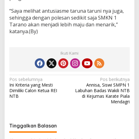
a
"
“Saya melihat antusiasme taruna taruni nya juga,
sehingga dengan polesan sedikit saja SMKN 1
Tarano akan menjadi lebih maju dan menarik,”
katanya.(By)
Ikuti Kami
N
Pos sebelumnya
Pos berikutnya
Ini Kriteria yang Mesti
Annisa, Siswi SMPN 1
a
Dimiliki Calon Ketua REI
Labuhan Badas Wakili NTB
v
NTB
di Kejurnas Karate Piala
Mendagri
i
g
a
Tinggalkan Balasan
s