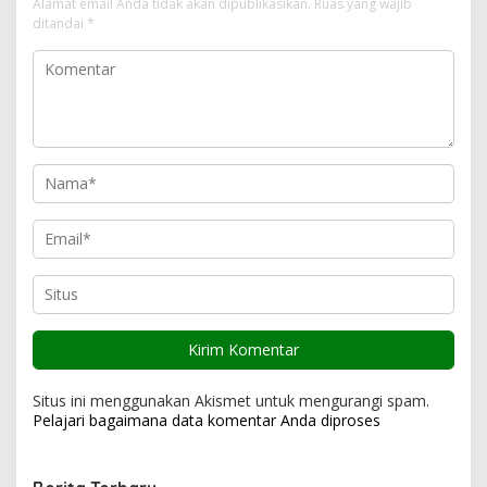
i
Alamat email Anda tidak akan dipublikasikan.
Ruas yang wajib
ditandai
*
p
o
s
Situs ini menggunakan Akismet untuk mengurangi spam.
Pelajari bagaimana data komentar Anda diproses