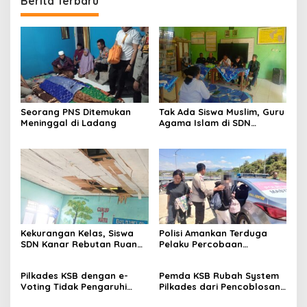
Berita Terbaru
Seorang PNS Ditemukan
Tak Ada Siswa Muslim, Guru
Meninggal di Ladang
Agama Islam di SDN
Sampar Maras Terkatung-
katung ‎
Kekurangan Kelas, Siswa
Polisi Amankan Terduga
SDN Kanar Rebutan Ruang
Pelaku Percobaan
Belajar
Pemerkosaan yang Ancam
Korban dengan Parang
Pilkades KSB dengan e-
Pemda KSB Rubah System
Voting Tidak Pengaruhi
Pilkades dari Pencoblosan
Keberadaan PPKD
ke e-Voting