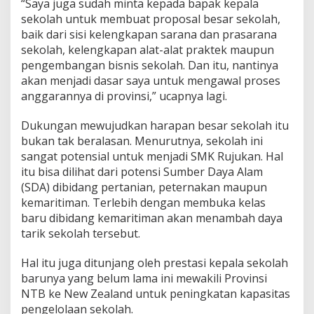
“Saya juga sudah minta kepada bapak kepala
j
sekolah untuk membuat proposal besar sekolah,
u
k
baik dari sisi kelengkapan sarana dan prasarana
a
sekolah, kelengkapan alat-alat praktek maupun
n
pengembangan bisnis sekolah. Dan itu, nantinya
d
akan menjadi dasar saya untuk mengawal proses
i
anggarannya di provinsi,” ucapnya lagi.
W
i
l
Dukungan mewujudkan harapan besar sekolah itu
a
bukan tak beralasan. Menurutnya, sekolah ini
y
sangat potensial untuk menjadi SMK Rujukan. Hal
a
itu bisa dilihat dari potensi Sumber Daya Alam
h
T
(SDA) dibidang pertanian, peternakan maupun
i
kemaritiman. Terlebih dengan membuka kelas
m
baru dibidang kemaritiman akan menambah daya
u
tarik sekolah tersebut.
r
S
u
Hal itu juga ditunjang oleh prestasi kepala sekolah
m
barunya yang belum lama ini mewakili Provinsi
b
NTB ke New Zealand untuk peningkatan kapasitas
a
pengelolaan sekolah.
w