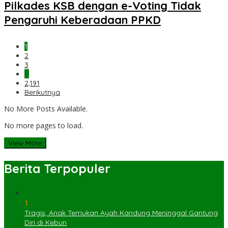
Pilkades KSB dengan e-Voting Tidak
Pengaruhi Keberadaan PPKD
1
2
3
…
2,191
Berikutnya
No More Posts Available.
No more pages to load.
View More
Berita Terpopuler
1
Tragis, Anak Temukan Ayah Kandung Meninggal Gantung
Diri di Kebun