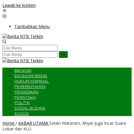
Lewati ke konten
Tambahkan Menu
Beranda
EKONOMI BISNIS
HUKUM KRIMINAL
PEMERINTAHAN
PENDIDIKAN
PERISTIWA
POLITIK
SOSIAL BUDAYA
SOSOK
Home
/
KABAR UTAMA
Selain Mataram, Ahyar Juga Incar Suara
Lobar dan KLU