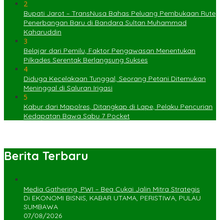
2
Bupati Jarot – TransNusa Bahas Peluang Pembukaan Rute
Penerbangan Baru di Bandara Sultan Muhammad
Kaharuddin
3
Belajar dari Pemilu, Faktor Pengawasan Menentukan
Pilkades Serentak Berlangsung Sukses
4
Diduga Kecelakaan Tunggal, Seorang Petani Ditemukan
Meninggal di Saluran Irigasi
5
Kabur dari Mapolres, Ditangkap di Lape, Pelaku Pencurian
Kedapatan Bawa Sabu 7 Pocket
Berita Terbaru
Media Gathering, PWI – Bea Cukai Jalin Mitra Strategis
Di EKONOMI BISNIS, KABAR UTAMA, PERISTIWA, PULAU
SUMBAWA
07/08/2026