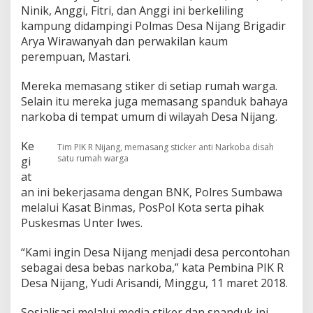
l
Ninik, Anggi, Fitri, dan Anggi ini berkeliling
i
kampung didampingi Polmas Desa Nijang Brigadir
a
Arya Wirawanyah dan perwakilan kaum
s
perempuan, Mastari.
i
k
a
Mereka memasang stiker di setiap rumah warga.
n
Selain itu mereka juga memasang spanduk bahaya
B
narkoba di tempat umum di wilayah Desa Nijang.
a
h
a
Ke
Tim PIK R Nijang, memasang sticker anti Narkoba disah
y
satu rumah warga
gi
a
at
N
an ini bekerjasama dengan BNK, Polres Sumbawa
a
melalui Kasat Binmas, PosPol Kota serta pihak
r
k
Puskesmas Unter Iwes.
o
b
“Kami ingin Desa Nijang menjadi desa percontohan
a
sebagai desa bebas narkoba,” kata Pembina PIK R
D
Desa Nijang, Yudi Arisandi, Minggu, 11 maret 2018.
o
o
r
Sosialisasi melalui media stiker dan spanduk ini