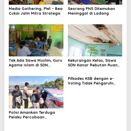
Media Gathering, PWI – Bea
Seorang PNS Ditemukan
Cukai Jalin Mitra Strategis
Meninggal di Ladang
Tak Ada Siswa Muslim, Guru
Kekurangan Kelas, Siswa
Agama Islam di SDN
SDN Kanar Rebutan Ruang
Sampar Maras Terkatung-
Belajar
katung ‎
Pilkades KSB dengan e-
Voting Tidak Pengaruhi
Keberadaan PPKD
Polisi Amankan Terduga
Pelaku Percobaan
Pemerkosaan yang Ancam
Korban dengan Parang