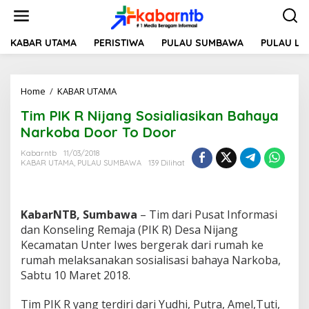
L
e
w
a
KABAR UTAMA
PERISTIWA
PULAU SUMBAWA
PULAU L
t
i
k
Home
/
KABAR UTAMA
T
e
i
k
Tim PIK R Nijang Sosialiasikan Bahaya
m
o
P
n
Narkoba Door To Door
I
t
K
e
Kabarntb
11/03/2018
KABAR UTAMA
,
PULAU SUMBAWA
139 Dilihat
R
n
N
i
j
KabarNTB, Sumbawa
– Tim dari Pusat Informasi
a
n
dan Konseling Remaja (PIK R) Desa Nijang
g
Kecamatan Unter Iwes bergerak dari rumah ke
S
rumah melaksanakan sosialisasi bahaya Narkoba,
o
Sabtu 10 Maret 2018.
s
i
a
Tim PIK R yang terdiri dari Yudhi, Putra, Amel,Tuti,