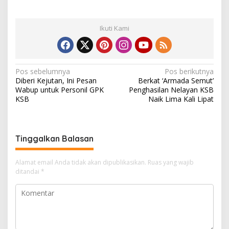
Ikuti Kami
N
Pos sebelumnya
Pos berikutnya
Diberi Kejutan, Ini Pesan
Berkat ‘Armada Semut’
a
Wabup untuk Personil GPK
Penghasilan Nelayan KSB
v
KSB
Naik Lima Kali Lipat
i
g
Tinggalkan Balasan
a
s
Alamat email Anda tidak akan dipublikasikan.
Ruas yang wajib
i
ditandai
*
p
o
s