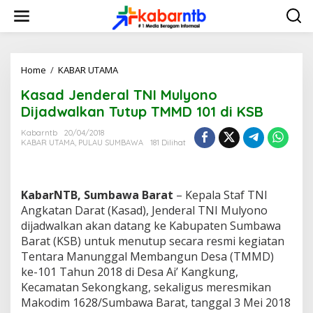
L
e
w
a
t
i
Home
/
KABAR UTAMA
K
k
a
Kasad Jenderal TNI Mulyono
e
s
k
a
Dijadwalkan Tutup TMMD 101 di KSB
o
d
n
J
Kabarntb
20/04/2018
t
KABAR UTAMA
,
PULAU SUMBAWA
181 Dilihat
e
e
n
n
d
e
KabarNTB, Sumbawa Barat
– Kepala Staf TNI
r
a
Angkatan Darat (Kasad), Jenderal TNI Mulyono
l
dijadwalkan akan datang ke Kabupaten Sumbawa
T
Barat (KSB) untuk menutup secara resmi kegiatan
N
Tentara Manunggal Membangun Desa (TMMD)
I
ke-101 Tahun 2018 di Desa Ai’ Kangkung,
M
u
Kecamatan Sekongkang, sekaligus meresmikan
l
Makodim 1628/Sumbawa Barat, tanggal 3 Mei 2018
y