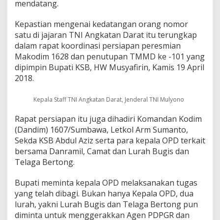
mendatang.
o
n
Kepastian mengenai kedatangan orang nomor
o
D
satu di jajaran TNI Angkatan Darat itu terungkap
i
dalam rapat koordinasi persiapan peresmian
j
Makodim 1628 dan penutupan TMMD ke -101 yang
a
dipimpin Bupati KSB, HW Musyafirin, Kamis 19 April
d
w
2018.
a
l
Kepala Staff TNI Angkatan Darat, Jenderal TNI Mulyono
k
a
Rapat persiapan itu juga dihadiri Komandan Kodim
n
(Dandim) 1607/Sumbawa, Letkol Arm Sumanto,
T
u
Sekda KSB Abdul Aziz serta para kepala OPD terkait
t
bersama Danramil, Camat dan Lurah Bugis dan
u
Telaga Bertong.
p
T
Bupati meminta kepala OPD melaksanakan tugas
M
M
yang telah dibagi. Bukan hanya Kepala OPD, dua
D
lurah, yakni Lurah Bugis dan Telaga Bertong pun
1
diminta untuk menggerakkan Agen PDPGR dan
0