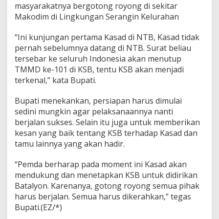
masyarakatnya bergotong royong di sekitar
1
Makodim di Lingkungan Serangin Kelurahan
d
i
K
“Ini kunjungan pertama Kasad di NTB, Kasad tidak
S
pernah sebelumnya datang di NTB. Surat beliau
B
tersebar ke seluruh Indonesia akan menutup
TMMD ke-101 di KSB, tentu KSB akan menjadi
terkenal,” kata Bupati.
Bupati menekankan, persiapan harus dimulai
sedini mungkin agar pelaksanaannya nanti
berjalan sukses. Selain itu juga untuk memberikan
kesan yang baik tentang KSB terhadap Kasad dan
tamu lainnya yang akan hadir.
“Pemda berharap pada moment ini Kasad akan
mendukung dan menetapkan KSB untuk didirikan
Batalyon. Karenanya, gotong royong semua pihak
harus berjalan. Semua harus dikerahkan,” tegas
Bupati.(EZ/*)