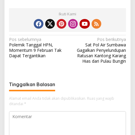
Ikuti Kami
N
Pos sebelumnya
Pos berikutnya
Polemik Tanggal HPN,
Sat Pol Air Sumbawa
a
Momentum 9 Februari Tak
Gagalkan Penyelundupan
v
Dapat Tergantikan
Ratusan Kantong Karang
Hias dari Pulau Bungin
i
g
a
Tinggalkan Balasan
s
i
Alamat email Anda tidak akan dipublikasikan.
Ruas yang wajib
ditandai
*
p
o
s