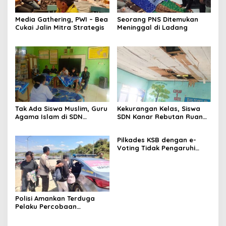
Media Gathering, PWI – Bea
Seorang PNS Ditemukan
Cukai Jalin Mitra Strategis
Meninggal di Ladang
Tak Ada Siswa Muslim, Guru
Kekurangan Kelas, Siswa
Agama Islam di SDN
SDN Kanar Rebutan Ruang
Sampar Maras Terkatung-
Belajar
katung ‎
Pilkades KSB dengan e-
Voting Tidak Pengaruhi
Keberadaan PPKD
Polisi Amankan Terduga
Pelaku Percobaan
Pemerkosaan yang Ancam
Korban dengan Parang