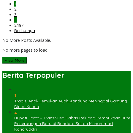
1
2
3
…
2,187
Berikutnya
No More Posts Available.
No more pages to load.
View More
Berita Terpopuler
1
Tragis, Anak Temukan Ayah Kandung Meninggal Gantung
Diri di Kebun
2
Bupati Jarot – TransNusa Bahas Peluang Pembukaan Rute
Penerbangan Baru di Bandara Sultan Muhammad
Kaharuddin