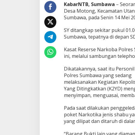
a
KabarNTB, Sumbawa
– Seoran
N
Desa Motong, Kecamatan Utan 
a
Sumbawa, pada Senin 14 Mei 2
r
k
SY ditangkap sekitar pukul 01.
o
b
Sumbawa, tepatnya di depan S
a
D
Kasat Reserse Narkoba Polres 
i
ini, melalui sambungan telep
t
a
Dikatakannya, saat itu Personil
n
g
Polres Sumbawa yang sedang
k
melaksanakan Kegiatan Kepoli
a
Yang Ditingkatkan (K2YD) meng
p
menyimpan, menguasai, memba
d
i
J
Pada saat dilakukan penggeled
a
poket Narkotika jenis shabu y
l
yang dilipat dan ditaruh di dala
u
r
“Barang Bukti lain yang diaman
S