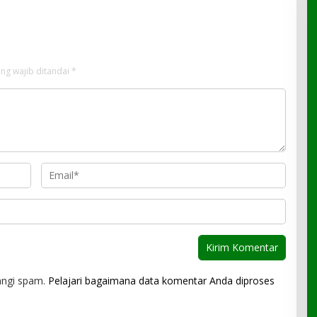
ng wajib ditandai
*
angi spam.
Pelajari bagaimana data komentar Anda diproses