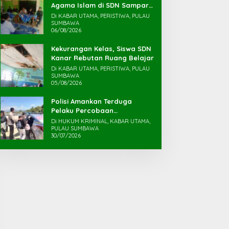
Agama Islam di SDN Sampar
Maras Terkatung-katung ‎
Di KABAR UTAMA, PERISTIWA, PULAU
SUMBAWA
06/08/2026
Kekurangan Kelas, Siswa SDN
Kanar Rebutan Ruang Belajar
Di KABAR UTAMA, PERISTIWA, PULAU
SUMBAWA
05/08/2026
Polisi Amankan Terduga
Pelaku Percobaan
Pemerkosaan yang Ancam
Di HUKUM KRIMINAL, KABAR UTAMA,
Korban dengan Parang
PULAU SUMBAWA
30/07/2026