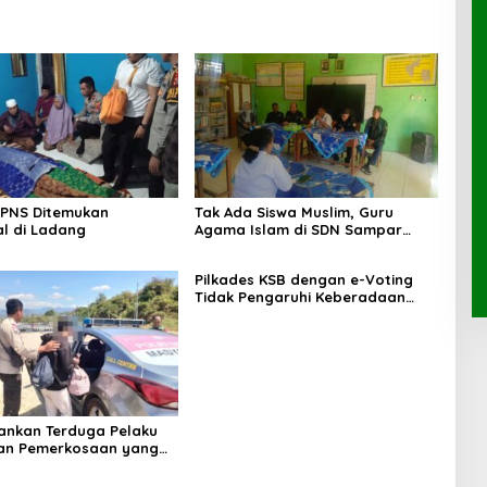
 PNS Ditemukan
Tak Ada Siswa Muslim, Guru
l di Ladang
Agama Islam di SDN Sampar
Maras Terkatung-katung ‎
Pilkades KSB dengan e-Voting
Tidak Pengaruhi Keberadaan
PPKD
mankan Terduga Pelaku
an Pemerkosaan yang
orban dengan Parang