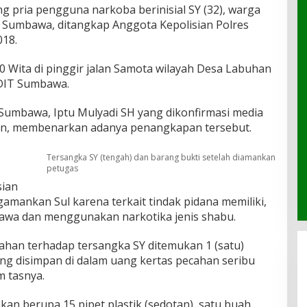
g pria pengguna narkoba berinisial SY (32), warga
Sumbawa, ditangkap Anggota Kepolisian Polres
018.
00 Wita di pinggir jalan Samota wilayah Desa Labuhan
DIT Sumbawa.
Sumbawa, Iptu Mulyadi SH yang dikonfirmasi media
hon, membenarkan adanya penangkapan tersebut.
Tersangka SY (tengah) dan barang bukti setelah diamankan
petugas
sian
amankan Sul karena terkait tindak pidana memiliki,
wa dan menggunakan narkotika jenis shabu.
ahan terhadap tersangka SY ditemukan 1 (satu)
ang disimpan di dalam uang kertas pecahan seribu
m tasnya.
kan berupa 15 pipet plastik (sedotan), satu buah