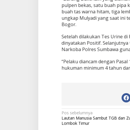
a
pulpen bekas, satu buah pipa k
m
buah tas warna hitam, tiga lem
o
ungkap Mulyadi yang saat ini 
t
Bogor.
a
Setelah dilakukan Tes Urine d
dinyatakan Positif. Selanjutny
Narkoba Polres Sumbawa guna 
“Pelaku diancam dengan Pasal 1
hukuman minimum 4 tahun dan 
N
Pos sebelumnya
Lautan Manusia Sambut TGB dan Zu
a
Lombok Timur