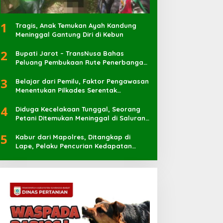
1
Tragis, Anak Temukan Ayah Kandung
Meninggal Gantung Diri di Kebun
2
Bupati Jarot – TransNusa Bahas
Peluang Pembukaan Rute Penerbangan
Baru di Bandara Sultan Muhammad
3
Kaharuddin
Belajar dari Pemilu, Faktor Pengawasan
Menentukan Pilkades Serentak
Berlangsung Sukses
4
Diduga Kecelakaan Tunggal, Seorang
Petani Ditemukan Meninggal di Saluran
Irigasi
5
Kabur dari Mapolres, Ditangkap di
Lape, Pelaku Pencurian Kedapatan
Bawa Sabu 7 Pocket