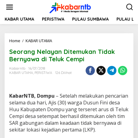
L
e
w
a
KABAR UTAMA
PERISTIWA
PULAU SUMBAWA
PULAU L
t
i
k
Home
/
KABAR UTAMA
S
e
e
k
Seorang Nelayan Ditemukan Tidak
o
o
r
n
Bernyawa di Teluk Cempi
a
t
n
e
Kabarntb
16/07/2018
KABAR UTAMA
,
PERISTIWA
126 Dilihat
g
n
N
e
l
KabarNTB, Dompu
– Setelah melakukan pencarian
a
y
selama dua hari, Ajis (30) warga Dusun Fini desa
a
Huu Kabupaten Dompu yang terseret arus di Teluk
n
Cempi desa setempat berhasil ditemukan oleh tim
D
SAR gabungan dalam keadaan tidak bernyawa di
i
sekitar lokasi kejadian pertama (LKP).
t
e