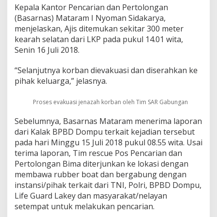
m
Kepala Kantor Pencarian dan Pertolongan
u
(Basarnas) Mataram I Nyoman Sidakarya,
k
menjelaskan, Ajis ditemukan sekitar 300 meter
a
kearah selatan dari LKP pada pukul 14.01 wita,
n
T
Senin 16 Juli 2018.
i
d
“Selanjutnya korban dievakuasi dan diserahkan ke
a
pihak keluarga,” jelasnya.
k
B
e
Proses evakuasi jenazah korban oleh Tim SAR Gabungan
r
n
Sebelumnya, Basarnas Mataram menerima laporan
y
dari Kalak BPBD Dompu terkait kejadian tersebut
a
pada hari Minggu 15 Juli 2018 pukul 08.55 wita. Usai
w
terima laporan, Tim rescue Pos Pencarian dan
a
d
Pertolongan Bima diterjunkan ke lokasi dengan
i
membawa rubber boat dan bergabung dengan
T
instansi/pihak terkait dari TNI, Polri, BPBD Dompu,
e
Life Guard Lakey dan masyarakat/nelayan
l
u
setempat untuk melakukan pencarian.
k