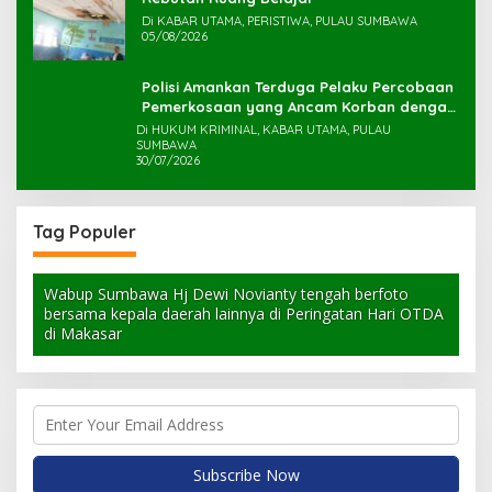
Di KABAR UTAMA, PERISTIWA, PULAU SUMBAWA
05/08/2026
Polisi Amankan Terduga Pelaku Percobaan
Pemerkosaan yang Ancam Korban dengan
Parang
Di HUKUM KRIMINAL, KABAR UTAMA, PULAU
SUMBAWA
30/07/2026
Tag Populer
Wabup Sumbawa Hj Dewi Novianty tengah berfoto
bersama kepala daerah lainnya di Peringatan Hari OTDA
di Makasar