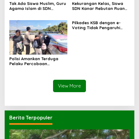
Tak Ada Siswa Muslim, Guru
Kekurangan Kelas, Siswa
Agama Islam di SDN
SDN Kanar Rebutan Ruang
Sampar Maras Terkatung-
Belajar
katung ‎
Pilkades KSB dengan e-
Voting Tidak Pengaruhi
Keberadaan PPKD
Polisi Amankan Terduga
Pelaku Percobaan
Pemerkosaan yang Ancam
Korban dengan Parang
View More
Berita Terpopuler