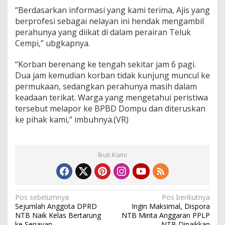
C
“Berdasarkan informasi yang kami terima, Ajis yang
e
berprofesi sebagai nelayan ini hendak mengambil
m
perahunya yang diikat di dalam perairan Teluk
p
i
Cempi,” ubgkapnya.
“Korban berenang ke tengah sekitar jam 6 pagi.
Dua jam kemudian korban tidak kunjung muncul ke
permukaan, sedangkan perahunya masih dalam
keadaan terikat. Warga yang mengetahui peristiwa
tersebut melapor ke BPBD Dompu dan diteruskan
ke pihak kami,” imbuhnya.(VR)
Ikuti Kami
N
Pos sebelumnya
Pos berikutnya
Sejumlah Anggota DPRD
Ingin Maksimal, Dispora
a
NTB Naik Kelas Bertarung
NTB Minta Anggaran PPLP
ke Senayan
NTB Dinaikkan