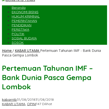
Beranda
EKONOMI BISNIS
HUKUM KRIMINAL
PEMERINTAHAN
PENDIDIKAN
PERISTIWA
POLITIK
SOSIAL BUDAYA
SOSOK
Home
/
KABAR UTAMA
Pertemuan Tahunan IMF - Bank Dunia
Pasca Gempa Lombok
Pertemuan Tahunan IMF –
Bank Dunia Pasca Gempa
Lombok
kabarntb
31/08/2018
31/08/2018
KABAR UTAMA
,
OPINI
147 Dilihat