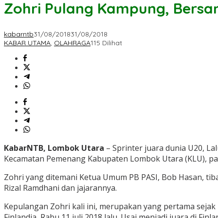
Zohri Pulang Kampung, Bers
kabarntb
31/08/2018
31/08/2018
KABAR UTAMA
,
OLAHRAGA
115 Dilihat
KabarNTB, Lombok Utara
– Sprinter juara dunia U20, 
Kecamatan Pemenang Kabupaten Lombok Utara (KLU), pada 
Zohri yang ditemani Ketua Umum PB PASI, Bob Hasan, tib
Rizal Ramdhani dan jajarannya.
Kepulangan Zohri kali ini, merupakan yang pertama sejak i
Finlandia, Rabu 11 juli 2018 lalu. Usai menjadi juara di 