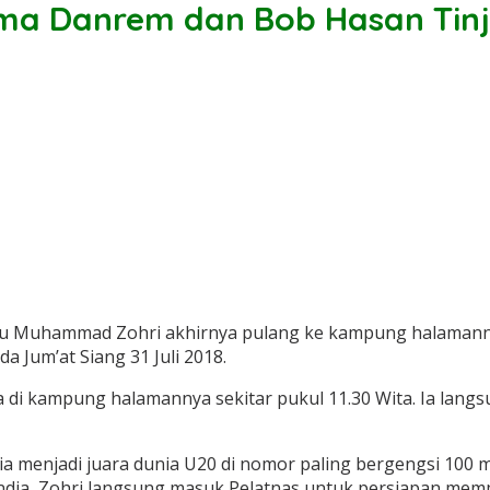
ama Danrem dan Bob Hasan Tin
Lalu Muhammad Zohri akhirnya pulang ke kampung halama
Jum’at Siang 31 Juli 2018.
a di kampung halamannya sekitar pukul 11.30 Wita. Ia lan
a menjadi juara dunia U20 di nomor paling bergengsi 100 me
Finlandia, Zohri langsung masuk Pelatnas untuk persiapan m