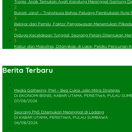
Tragis, Anak Temukan Ayah Kandung Meninggal Gantung Dir
2
Bupati Jarot – TransNusa Bahas Peluang Pembukaan Rute
3
Belajar dari Pemilu, Faktor Pengawasan Menentukan Pilkad
4
Diduga Kecelakaan Tunggal, Seorang Petani Ditemukan Menin
5
Kabur dari Mapolres, Ditangkap di Lape, Pelaku Pencurian
Berita Terbaru
Media Gathering, PWI – Bea Cukai Jalin Mitra Strategis
Di EKONOMI BISNIS, KABAR UTAMA, PERISTIWA, PULAU SU
07/08/2026
Seorang PNS Ditemukan Meninggal di Ladang
Di KABAR UTAMA, PERISTIWA, PULAU SUMBAWA
06/08/2026