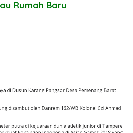
jau Rumah Baru
nnya di Dusun Karang Pangsor Desa Pemenang Barat
gsung disambut oleh Danrem 162/WB Kolonel Czi Ahmad
ter putra di kejuaraan dunia atletik junior di Tampere
emperkuat kontingen Indonesia di Asian Games 2018 yang