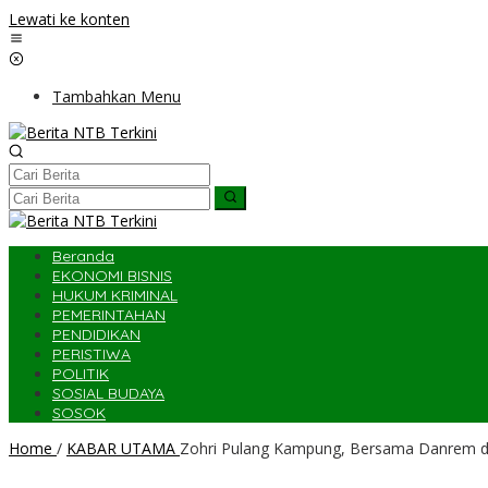
Lewati ke konten
Tambahkan Menu
Beranda
EKONOMI BISNIS
HUKUM KRIMINAL
PEMERINTAHAN
PENDIDIKAN
PERISTIWA
POLITIK
SOSIAL BUDAYA
SOSOK
Home
/
KABAR UTAMA
Zohri Pulang Kampung, Bersama Danrem d