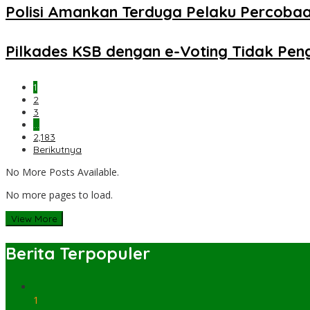
Polisi Amankan Terduga Pelaku Percob
Pilkades KSB dengan e-Voting Tidak Pe
1
2
3
…
2,183
Berikutnya
No More Posts Available.
No more pages to load.
View More
Berita Terpopuler
1