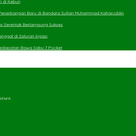
i di Kebun
 Penerbangan Baru di Bandara Sultan Muhammad Kaharuddin
es Serentak Berlangsung Sukses
ggal di Saluran Irigasi
 Kedapatan Bawa Sabu 7 Pocket
MBAWA