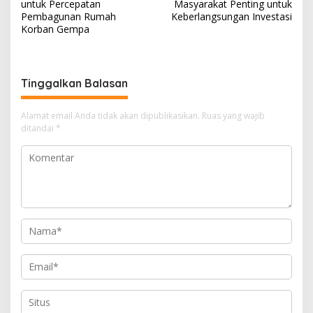
a
untuk Percepatan
Masyarakat Penting untuk
v
Pembagunan Rumah
Keberlangsungan Investasi
Korban Gempa
i
g
a
Tinggalkan Balasan
s
i
Alamat email Anda tidak akan dipublikasikan.
Ruas yang wajib
ditandai
*
p
o
s