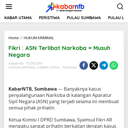
L
e
w
a
KABAR UTAMA
PERISTIWA
PULAU SUMBAWA
PULAU L
t
i
k
Home
/
HUKUM KRIMINAL
F
e
i
k
Fikri : ASN Terlibat Narkoba = Musuh
k
o
r
n
Negara
i
t
:
e
Kabarntb
15/01/2019
HUKUM KRIMINAL
,
KABAR UTAMA
70 Dilihat
A
n
S
N
T
KabarNTB, Sumbawa
— Banyaknya kasus
e
r
penyalahgunaan Narkoba di kalangan Aparatur
l
Sipil Negara (ASN) yang terjadi selama ini membuat
i
semua pihak prihatin.
b
a
Ketua Komisi I DPRD Sumbawa, Syamsul Fikri AR
t
N
mengaku sangat prihatin berkaitan dengan kasus