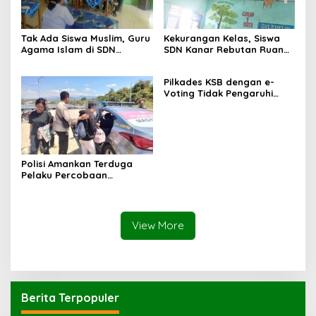
Tak Ada Siswa Muslim, Guru
Kekurangan Kelas, Siswa
Agama Islam di SDN
SDN Kanar Rebutan Ruang
Sampar Maras Terkatung-
Belajar
katung ‎
Pilkades KSB dengan e-
Voting Tidak Pengaruhi
Keberadaan PPKD
Polisi Amankan Terduga
Pelaku Percobaan
Pemerkosaan yang Ancam
Korban dengan Parang
View More
Berita Terpopuler