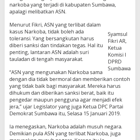
a
narkoba yang terjadi di kabupaten Sumbawa,
r
apalagi melibatkan ASN.
k
o
Menurut Fikri, ASN yang terlibat dalam
b
a
kasus Narkoba, tidak boleh ada
Syamsul
=
toleransi. Yang bersangkutan harus
Fikri AR,
M
diberi sanksi dan tindakan tegas. Hal itu
Ketua
u
penting, lantaran ASN adalah suri
s
Komisi I
tauladan di tengah masyarakat.
u
DPRD
h
Sumbawa
N
“ASN yang mengunakan Narkoba sama
e
dengan dia tidak bermoral dan memberikan contoh
g
yang tidak baik bagi masyarakat. Mereka harus
a
dihukum dan diberikan sanksi berat, baik itu
r
a
pengedar maupun pengguna agar menjadi efek
jera,” ujar Legislator yang juga Ketua DPC Partai
Demokrat Sumbawa itu, Selasa 15 Januari 2019.
Ia menegaskan, Narkoba adalah musuh negara.
Demikian pula ASN yang terlibat Narkoba, juga