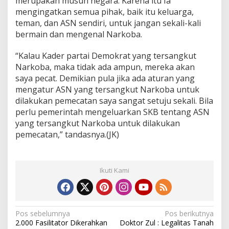
merupakan musuh negara. Karena itu Ia
mengingatkan semua pihak, baik itu keluarga,
teman, dan ASN sendiri, untuk jangan sekali-kali
bermain dan mengenal Narkoba.
“Kalau Kader partai Demokrat yang tersangkut
Narkoba, maka tidak ada ampun, mereka akan
saya pecat. Demikian pula jika ada aturan yang
mengatur ASN yang tersangkut Narkoba untuk
dilakukan pemecatan saya sangat setuju sekali. Bila
perlu pemerintah mengeluarkan SKB tentang ASN
yang tersangkut Narkoba untuk dilakukan
pemecatan,” tandasnya.(JK)
Ikuti Kami
N
Pos sebelumnya
Pos berikutnya
2.000 Fasilitator Dikerahkan
Doktor Zul : Legalitas Tanah