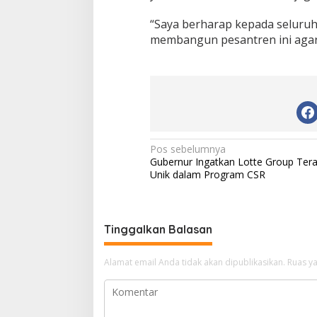
“Saya berharap kepada seluru
membangun pesantren ini agar m
N
Pos sebelumnya
Gubernur Ingatkan Lotte Group Ter
a
Unik dalam Program CSR
v
i
g
Tinggalkan Balasan
a
Alamat email Anda tidak akan dipublikasikan.
Ruas ya
s
i
p