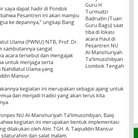
Guru H
r saya dapat hadir di Pondok
Turmudzi
a bahwa Pesantren ini akan mampu
Badrudin (Tuan
ngsa ke depannya,” ungkap Bang
Guru Bagu) saat
tiba di lokasi
acara Haul di
tul Ulama (PWNU) NTB, Prof. Dr.
Pesantren NU
am sambutannya sangat
Al-Manshuriyah
ya acara tersebut dan mengajak
Ta’limusshibyan
ma untuk menjaga serta
Lombok Tengah
 Nahdlatul Ulama yang
uddin Mansur.
annya kegiatan ini merupakan sebagai ajang untuk
emua dan menjadi tradisi yang akan terus kita
nya.
Ponpes NU Al-Manshuriyah Ta’limusshibyan, Baiq
bahwa kegiatan ini merupakan bentuk implementasi
ring dilakukan oleh Alm. TGH. A. Taqiuddin Mansur
silaturahim dan salat malam.