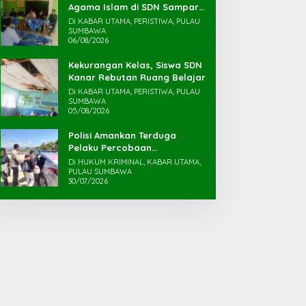
Agama Islam di SDN Sampar
Maras Terkatung-katung ‎
Di KABAR UTAMA, PERISTIWA, PULAU
SUMBAWA
06/08/2026
Kekurangan Kelas, Siswa SDN
Kanar Rebutan Ruang Belajar
Di KABAR UTAMA, PERISTIWA, PULAU
SUMBAWA
05/08/2026
Polisi Amankan Terduga
Pelaku Percobaan
Pemerkosaan yang Ancam
Di HUKUM KRIMINAL, KABAR UTAMA,
Korban dengan Parang
PULAU SUMBAWA
30/07/2026