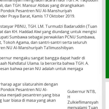
ieflimansyah menghadiri acara Haul TGH. A. Taqiuddin
li, dan TGH. Mansur Abbas yang dirangkaikan
i Pondok Pesantren NU Al-Manshuriyah
der Praya Barat, Kamis 17 Oktober 2019.
Mustasyar PBNU, TGH. LM. Turmudzi Badaruddin (Tuan
at dan KH. Haddad Alwi yang diundang untuk mengisi
l Bupati Sumbawa sebagai perwakilan PCNU Sumbawa,
 Tokoh Agama, dan santri-santri serta seluruh
ren NU Al-Manshuriyah Ta’limusshibyan.
bernur mengaku sangat bangga dapat hadir di
ah Nahdlatul Ulama. Ia bercerita bahwa TGH. A.
pesan bahwa peran NU adalah untuk menjaga
rharap agar silaturahim dengan
 Pondok Pesantren NU Al-
Gubernur NTB,
isa menjadi pesantren yang bisa
H
 luar biasa di masa yang akan
Zulkieflimansyah
menyalami Tuan