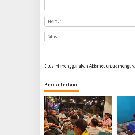
o
s
Situs ini menggunakan Akismet untuk mengur
Berita Terbaru