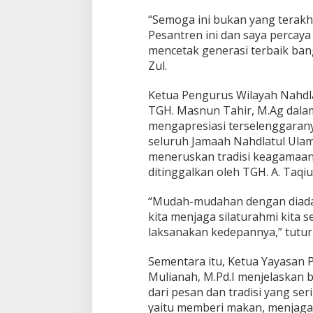
“Semoga ini bukan yang terakhi
Pesantren ini dan saya percay
mencetak generasi terbaik ba
Zul.
Ketua Pengurus Wilayah Nahdla
TGH. Masnun Tahir, M.Ag dal
mengapresiasi terselenggaran
seluruh Jamaah Nahdlatul Ula
meneruskan tradisi keagamaan
ditinggalkan oleh TGH. A. Taqi
“Mudah-mudahan dengan diadak
kita menjaga silaturahmi kita s
laksanakan kedepannya,” tutur
Sementara itu, Ketua Yayasan 
Mulianah, M.Pd.I menjelaskan 
dari pesan dan tradisi yang se
yaitu memberi makan, menjaga 