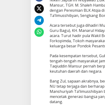
Niken Saptarini Widyawati Zulk
H
Mansur, TGH. M. Shaleh Hamba
a
dengan Peresmian BLK Atqia d
d
Ta’limusshibyan, Sengkang Bon
i
r
i
Acara tersebut juga dihadiri 
H
Guru Bagu), KH. Manarul Hiday
a
acara. Turut hadir pula Waki
u
Forkopimda, Tokoh masyarakat,
l
T
keluarga besar Pondok Pesant
i
g
Pada kesempatan tersebut, Gu
a
tengah-tengah masyarakat jama
U
Taqiuddin Mansur pernah ber
l
a
keutuhan daerah dan negara.
m
a
Bang Zul, sapaan akrabnya, be
N
NU tetap terjaga dan berharap
U
Manshuriyah Ta’limusshibyan b
mencetak generasi bangsa yang
datang.