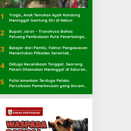
1
Tragis, Anak Temukan Ayah Kandung
Meninggal Gantung Diri di Kebun
2
Bupati Jarot – TransNusa Bahas
Peluang Pembukaan Rute Penerbangan
Baru di Bandara Sultan Muhammad
3
Kaharuddin
Belajar dari Pemilu, Faktor Pengawasan
Menentukan Pilkades Serentak
Berlangsung Sukses
4
Diduga Kecelakaan Tunggal, Seorang
Petani Ditemukan Meninggal di Saluran
Irigasi
5
Polisi Amankan Terduga Pelaku
Percobaan Pemerkosaan yang Ancam
Korban dengan Parang