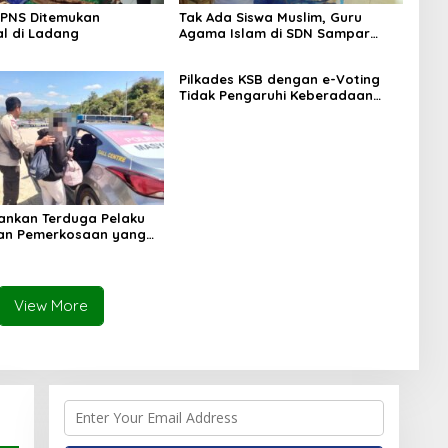
 PNS Ditemukan
Tak Ada Siswa Muslim, Guru
l di Ladang
Agama Islam di SDN Sampar
Maras Terkatung-katung ‎
Pilkades KSB dengan e-Voting
Tidak Pengaruhi Keberadaan
PPKD
mankan Terduga Pelaku
an Pemerkosaan yang
orban dengan Parang
View More