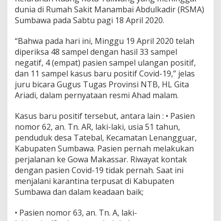
1
dunia di Rumah Sakit Manambai Abdulkadir (RSMA)
,
Sumbawa pada Sabtu pagi 18 April 2020.
P
o
s
“Bahwa pada hari ini, Minggu 19 April 2020 telah
i
diperiksa 48 sampel dengan hasil 33 sampel
t
negatif, 4 (empat) pasien sampel ulangan positif,
i
dan 11 sampel kasus baru positif Covid-19,” jelas
f
juru bicara Gugus Tugas Provinsi NTB, HL Gita
C
o
Ariadi, dalam pernyataan resmi Ahad malam.
r
o
Kasus baru positif tersebut, antara lain : • Pasien
n
nomor 62, an. Tn. AR, laki-laki, usia 51 tahun,
a
penduduk desa Tatebal, Kecamatan Lenangguar,
d
i
Kabupaten Sumbawa. Pasien pernah melakukan
N
perjalanan ke Gowa Makassar. Riwayat kontak
T
dengan pasien Covid-19 tidak pernah. Saat ini
B
menjalani karantina terpusat di Kabupaten
M
e
Sumbawa dan dalam keadaan baik;
n
j
• Pasien nomor 63, an. Tn. A, laki-
a