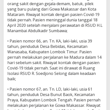
n
orang sakit dengan gejala demam, batuk, pilek
i
yang baru pulang dari Gowa Makassar dan Kota
n
Mataram. Riwayat kontak dengan pasien Covid-19
g
tidak pernah. Pasien meninggal dunia tanggal 18
g
April 2020 setelah menjalani perawatan di RSUD H.L
a
l
Manambai Abdulkadir Sumbawa;
d
i
• Pasien nomor 66, an. Tn. KA, laki-laki, usia 39
R
tahun, penduduk Desa Bebidas, Kecamatan
S
Wanasaba, Kabupaten Lombok Timur. Pasien
M
A
pernah melakukan perjalanan ke Madura dalam 14
hari sebelum sakit. Riwayat kontak dengan pasien
Covid-19 tidak pernah. Saat ini dirawat di Ruang
Isolasi RSUD R. Soedjono Selong dalam keadaan
baik;
• Pasien nomor 67, an. Tn. LD, laki-laki, usia 61
tahun, penduduk Desa Bunut Baok, Kecamatan
Praya, Kabupaten Lombok Tengah. Pasien pernah
melakukan perjalanan ke Gowa Makassar. Riwayat