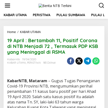
L
e
w
a
KABAR UTAMA
PERISTIWA
PULAU SUMBAWA
PULAU L
t
i
k
Home
/
KABAR UTAMA
1
e
9
k
19 April : Bertambah 11, Positif Corona
A
o
p
n
di NTB Menjadi 72 , Termasuk PDP KSB
r
t
yang Meninggal di RSMA
i
e
l
n
Kabarntb
19/04/2020
:
KABAR UTAMA
,
PERISTIWA
183 Dilihat
B
e
r
t
KabarNTB, Mataram
– Gugus Tugas Penanganan
a
Covid-19 Provinsi NTB, mengumumkan perihal
m
penambahan 11 kasus baru positif per hari Ahad
b
19 April 2020. Salah satu kasus positif itu adalah
a
h
atas nama Tn. SY, laki-laki 63 tahun warga
1
Kelurahan Kuang Kota Taliwang yang meninggal