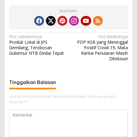
Ikuti Kami
N
Pos sebelumnya
Pos berikutnya
Produk Lokal di JPS
PDP KSB yang Meninggal
a
Gemilang, Terobosan
Positif Covid-19, Mata
v
Gubernur NTB Dinilai Tepat
Rantai Penularan Masih
Ditelusuri
i
g
a
Tinggalkan Balasan
s
i
Alamat email Anda tidak akan dipublikasikan.
Ruas yang wajib
ditandai
*
p
o
s