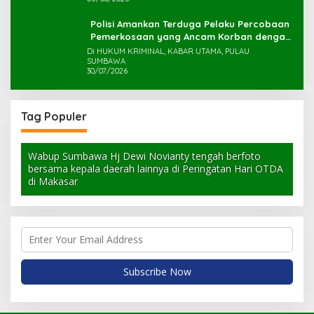
Polisi Amankan Terduga Pelaku Percobaan
Pemerkosaan yang Ancam Korban dengan
Parang
Di HUKUM KRIMINAL, KABAR UTAMA, PULAU
SUMBAWA
30/07/2026
Tag Populer
Wabup Sumbawa Hj Dewi Novianty tengah berfoto
bersama kepala daerah lainnya di Peringatan Hari OTDA
di Makasar