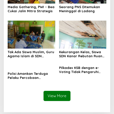
Media Gathering, PWI – Bea
Seorang PNS Ditemukan
Cukai Jalin Mitra Strategis
Meninggal di Ladang
Tak Ada Siswa Muslim, Guru
Kekurangan Kelas, Siswa
Agama Islam di SDN
SDN Kanar Rebutan Ruang
Sampar Maras Terkatung-
Belajar
katung ‎
Pilkades KSB dengan e-
Voting Tidak Pengaruhi
Polisi Amankan Terduga
Keberadaan PPKD
Pelaku Percobaan
Pemerkosaan yang Ancam
Korban dengan Parang
View More