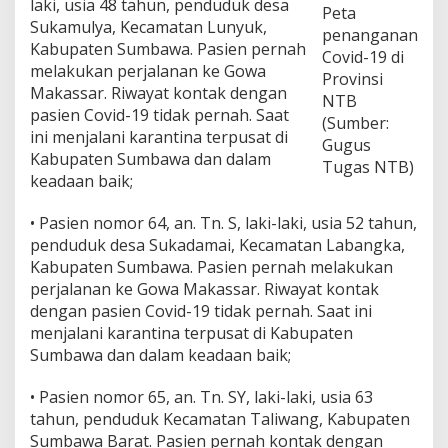
laki, usia 48 tahun, penduduk desa
d
Peta
Sukamulya, Kecamatan Lunyuk,
i
penanganan
7
Kabupaten Sumbawa. Pasien pernah
Covid-19 di
2
melakukan perjalanan ke Gowa
Provinsi
,
Makassar. Riwayat kontak dengan
NTB
T
pasien Covid-19 tidak pernah. Saat
e
(Sumber:
ini menjalani karantina terpusat di
r
Gugus
m
Kabupaten Sumbawa dan dalam
Tugas NTB)
a
keadaan baik;
s
u
• Pasien nomor 64, an. Tn. S, laki-laki, usia 52 tahun,
k
penduduk desa Sukadamai, Kecamatan Labangka,
P
D
Kabupaten Sumbawa. Pasien pernah melakukan
P
perjalanan ke Gowa Makassar. Riwayat kontak
K
dengan pasien Covid-19 tidak pernah. Saat ini
S
menjalani karantina terpusat di Kabupaten
B
y
Sumbawa dan dalam keadaan baik;
a
n
• Pasien nomor 65, an. Tn. SY, laki-laki, usia 63
g
tahun, penduduk Kecamatan Taliwang, Kabupaten
M
Sumbawa Barat. Pasien pernah kontak dengan
e