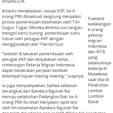
Artanto S.IK.
Artanto menjelaskan, sesuai SOP, ke-6
orang PMI dimaksud, langsung menjalani
Suasana
proses pemeriksaan kesehatan oleh Tim
kedatangan
Gugus Tugas. Mereka diminta cuci tangan,
6 orang
mengisi kartu kuning, pemeriksaan suhu
pekerja
tubuh oleh petugas KKP dengan
migran
menggunakan alat Thermo Gun.
Indonesia
dari NTB
“Setelah di lakukan pemeriksaan oleh
yang
petugas KKP dan dinyatakan sehat,
sebelumnya
rombongan Pekerja Migran Indonesia
bekerja di
dapat melakukan perjalan kembali
Maladewa
ketempat tujuan masing-masing,” ucapnya.
saat tiba di
Pelabuhan
Ia juga menyampaikan, bahwa sebelum
Lembar
berangkat dari Bandara Ngurah Rai
Lombok
menuju pelabuhan Padangbai Bali, ke-6
Barat
orang PMI itu telah menjalani rapid test
oleh tim kesehatan Bandara Ngurah Rai