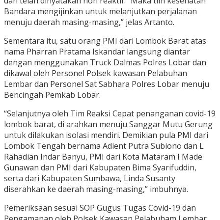
dan telah dinyatakan non reaktif. “Maka tim kesehatan
Bandara mengijinkan untuk melanjutkan perjalanan
menuju daerah masing-masing,” jelas Artanto.
Sementara itu, satu orang PMI dari Lombok Barat atas
nama Pharran Pratama Iskandar langsung diantar
dengan menggunakan Truck Dalmas Polres Lobar dan
dikawal oleh Personel Polsek kawasan Pelabuhan
Lembar dan Personel Sat Sabhara Polres Lobar menuju
Bencingah Pemkab Lobar.
“Selanjutnya oleh Tim Reaksi Cepat penanganan covid-19
lombok barat, di arahkan menuju Sanggar Mutu Gerung
untuk dilakukan isolasi mendiri. Demikian pula PMI dari
Lombok Tengah bernama Adient Putra Subiono dan L
Rahadian Indar Banyu, PMI dari Kota Mataram I Made
Gunawan dan PMI dari Kabupaten Bima Syarifuddin,
serta dari Kabupaten Sumbawa, Linda Susanty
diserahkan ke daerah masing-masing,” imbuhnya.
Pemeriksaan sesuai SOP Gugus Tugas Covid-19 dan
Pengamanan oleh Polsek Kawasan Pelabuham Lembar