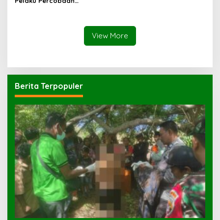
Pelaku Percobaan
Pemerkosaan yang Ancam
Korban dengan Parang
View More
Berita Terpopuler