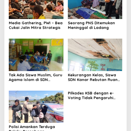
Media Gathering, PWI – Bea
Seorang PNS Ditemukan
Cukai Jalin Mitra Strategis
Meninggal di Ladang
Tak Ada Siswa Muslim, Guru
Kekurangan Kelas, Siswa
Agama Islam di SDN
SDN Kanar Rebutan Ruang
Sampar Maras Terkatung-
Belajar
katung ‎
Pilkades KSB dengan e-
Voting Tidak Pengaruhi
Keberadaan PPKD
Polisi Amankan Terduga