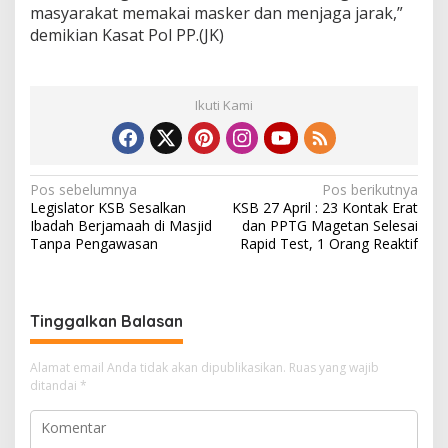
masyarakat memakai masker dan menjaga jarak,”
demikian Kasat Pol PP.(JK)
Ikuti Kami
N
Pos sebelumnya
Pos berikutnya
Legislator KSB Sesalkan
KSB 27 April : 23 Kontak Erat
a
Ibadah Berjamaah di Masjid
dan PPTG Magetan Selesai
v
Tanpa Pengawasan
Rapid Test, 1 Orang Reaktif
i
g
Tinggalkan Balasan
a
s
Alamat email Anda tidak akan dipublikasikan.
Ruas yang wajib
i
ditandai
*
p
o