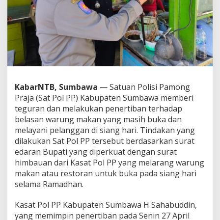
s
a
n
W
a
r
u
n
g
M
KabarNTB, Sumbawa
— Satuan Polisi Pamong
a
Praja (Sat Pol PP) Kabupaten Sumbawa memberi
k
teguran dan melakukan penertiban terhadap
a
belasan warung makan yang masih buka dan
n
D
melayani pelanggan di siang hari. Tindakan yang
i
dilakukan Sat Pol PP tersebut berdasarkan surat
t
edaran Bupati yang diperkuat dengan surat
e
himbauan dari Kasat Pol PP yang melarang warung
r
t
makan atau restoran untuk buka pada siang hari
i
selama Ramadhan.
b
k
Kasat Pol PP Kabupaten Sumbawa H Sahabuddin,
a
yang memimpin penertiban pada Senin 27 April
n