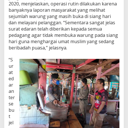
S
2020, menjelaskan, operasi rutin dilakukan karena
a
banyaknya laporan masyarakat yang melihat
t
sejumlah warung yang masih buka di siang hari
P
dan melayani pelanggan. “Sementara sangat jelas
o
surat edaran telah diberikan kepada semua
l
P
pedagang agar tidak membuka warung pada siang
P
hari guna menghargai umat muslim yang sedang
S
beribadah puasa,” jelasnya.
u
m
“S
b
a
ur
w
at
a
ed
ar
an
ter
se
bu
t
jel