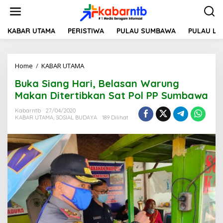
L
e
w
a
KABAR UTAMA
PERISTIWA
PULAU SUMBAWA
PULAU L
t
i
k
Home
/
KABAR UTAMA
B
e
u
k
Buka Siang Hari, Belasan Warung
k
o
a
n
Makan Ditertibkan Sat Pol PP Sumbawa
S
t
i
e
Kabarntb
27/04/2020
KABAR UTAMA
,
SOSIAL BUDAYA
189 Dilihat
a
n
n
g
H
a
r
i
,
B
e
l
a