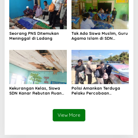
Seorang PNS Ditemukan
Tak Ada Siswa Muslim, Guru
Meninggal di Ladang
Agama Islam di SDN
Sampar Maras Terkatung-
katung ‎
Kekurangan Kelas, Siswa
Polisi Amankan Terduga
SDN Kanar Rebutan Ruang
Pelaku Percobaan
Belajar
Pemerkosaan yang Ancam
Korban dengan Parang
View More