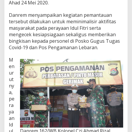
Ahad 24 Mei 2020.
a
r
a
Danrem menyampaikan kegiatan pemantauan
n
tersebut dilakukan untuk meminimalisir aktifitas
M
masyarakat pada perayaan Idul Fitri serta
a
mengecek kesiapsiagaan sekaligus memberikan
s
bingkisan kepada personel di Posko Gugus Tugas
y
a
Covid-19 dan Pos Pengamanan Lebaran.
r
a
M
k
en
a
ur
t
D
ut
a
ny
l
a,
a
pe
m
P
ra
e
ya
r
an
a
Id
y
Danrem 162/WB Kolonel Czi Ahmad Rizal
ul
a