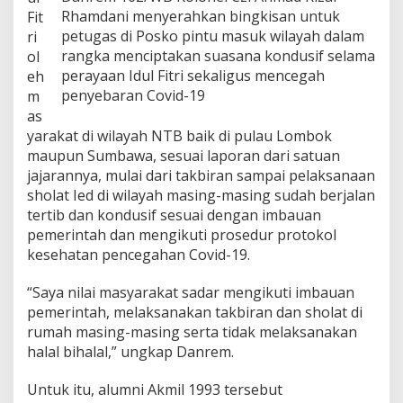
a
Rhamdani menyerahkan bingkisan untuk
Fit
n
petugas di Posko pintu masuk wilayah dalam
ri
I
rangka menciptakan suasana kondusif selama
ol
d
perayaan Idul Fitri sekaligus mencegah
eh
u
penyebaran Covid-19
l
m
F
as
i
yarakat di wilayah NTB baik di pulau Lombok
t
maupun Sumbawa, sesuai laporan dari satuan
r
jajarannya, mulai dari takbiran sampai pelaksanaan
i
d
sholat Ied di wilayah masing-masing sudah berjalan
i
tertib dan kondusif sesuai dengan imbauan
M
pemerintah dan mengikuti prosedur protokol
a
kesehatan pencegahan Covid-19.
s
a
P
“Saya nilai masyarakat sadar mengikuti imbauan
a
pemerintah, melaksanakan takbiran dan sholat di
n
rumah masing-masing serta tidak melaksanakan
d
halal bihalal,” ungkap Danrem.
e
m
i
Untuk itu, alumni Akmil 1993 tersebut