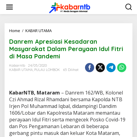
L
e
w
a
t
i
Home
/
KABAR UTAMA
D
k
a
Danrem Apresiasi Kesadaran
e
n
k
r
Masyarakat Dalam Perayaan Idul Fitri
o
e
di Masa Pandemi
n
m
t
A
Kabarntb
24/05/2020
e
p
KABAR UTAMA
,
PULAU LOMBOK
65 Dilihat
n
r
e
s
i
KabarNTB, Mataram
– Danrem 162/WB, Kolonel
a
Czi Ahmad Rizal Rhamdani bersama Kapolda NTB
s
Irjen Pol Muhammad Iqbal, didampingi Dandim
i
1606/Lobar dan Kapolresta Mataram memantau
K
e
perayaan Idul Fitri serta mengecek Posko Covid-19
s
dan Pos Pengamanan Lebaran di beberapa
a
gerbang pintu masuk dan keluar Kota Mataram,
d