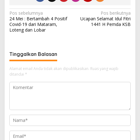
N
Pos sebelumnya
Pos berikutnya
24 Mei : Bertambah 4 Positif
Ucapan Selamat Idul Fitri
a
Covid-19 dari Mataram,
1441 H Pemda KSB
v
Loteng dan Lobar
i
g
Tinggalkan Balasan
a
s
Alamat email Anda tidak akan dipublikasikan.
Ruas yang wajib
i
ditandai
*
p
o
s