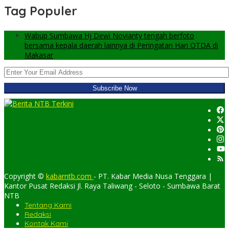
Tag Populer
Wabup Sumbawa Hj Dewi Novianty tengah berfoto
bersama kepala daerah lainnya di Peringatan Hari OTDA di
Makasar
Copyright ©
kabarntb.com
- PT. Kabar Media Nusa Tenggara |
Kantor Pusat Redaksi Jl. Raya Taliwang - Seloto - Sumbawa Barat
NTB
Tentang Kami
Redaksi
Kontak Kami