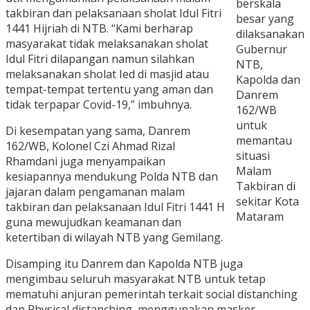
berskala
takbiran dan pelaksanaan sholat Idul Fitri
besar yang
1441 Hijriah di NTB. “Kami berharap
dilaksanakan
masyarakat tidak melaksanakan sholat
Gubernur
Idul Fitri dilapangan namun silahkan
NTB,
melaksanakan sholat Ied di masjid atau
Kapolda dan
tempat-tempat tertentu yang aman dan
Danrem
tidak terpapar Covid-19,” imbuhnya.
162/WB
untuk
Di kesempatan yang sama, Danrem
memantau
162/WB, Kolonel Czi Ahmad Rizal
situasi
Rhamdani juga menyampaikan
Malam
kesiapannya mendukung Polda NTB dan
Takbiran di
jajaran dalam pengamanan malam
sekitar Kota
takbiran dan pelaksanaan Idul Fitri 1441 H
Mataram
guna mewujudkan keamanan dan
ketertiban di wilayah NTB yang Gemilang.
Disamping itu Danrem dan Kapolda NTB juga
mengimbau seluruh masyarakat NTB untuk tetap
mematuhi anjuran pemerintah terkait social distanching
dan Physical distanching, menggunakan masker,