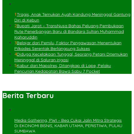
1
Tragis, Anak Temukan Ayah Kandung Meninggal Gantung
Diri di Kebun
2
Bupati Jarot – TransNusa Bahas Peluang Pembukaan
Rute Penerbangan Baru di Bandara Sultan Muhammad
Kaharuddin
3
Belajar dari Pemilu, Faktor Pengawasan Menentukan
Pilkades Serentak Berlangsung Sukses
4
Diduga Kecelakaan Tunggal, Seorang Petani Ditemukan
Meninggal di Saluran Irigasi
5
Kabur dari Mapolres, Ditangkap di Lape, Pelaku
Pencurian Kedapatan Bawa Sabu 7 Pocket
Berita Terbaru
Media Gathering, PWI – Bea Cukai Jalin Mitra Strategis
Di EKONOMI BISNIS, KABAR UTAMA, PERISTIWA, PULAU
SUMBAWA