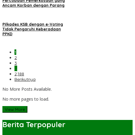
Percobaan Pemerkosaan yang
Ancam Korban dengan Parang
Pilkades KSB dengan e-Voting
Tidak Pengaruhi Keberadaan
PPKD
1
2
3
…
2,188
Berikutnya
No More Posts Available.
No more pages to load.
View More
Berita Terpopuler