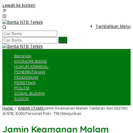
Lewati ke konten
Tambahkan Menu
Beranda
EKONOMI BISNIS
HUKUM KRIMINAL
PEMERINTAHAN
PENDIDIKAN
PERISTIWA
POLITIK
SOSIAL BUDAYA
SOSOK
Home
/
KABAR UTAMA
Jamin Keamanan Malam Takbiran dan Idul Fitri
di NTB, 8.000 Personel Polri - TNI Diterjunkan
Jamin Keamanan Malam