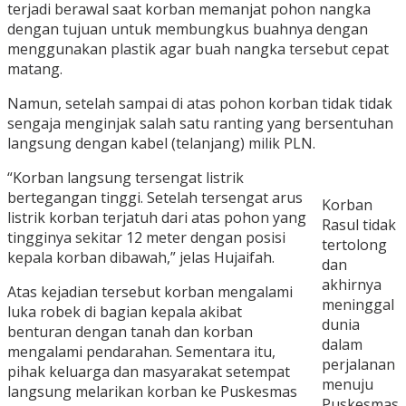
terjadi berawal saat korban memanjat pohon nangka
dengan tujuan untuk membungkus buahnya dengan
menggunakan plastik agar buah nangka tersebut cepat
matang.
Namun, setelah sampai di atas pohon korban tidak tidak
sengaja menginjak salah satu ranting yang bersentuhan
langsung dengan kabel (telanjang) milik PLN.
“Korban langsung tersengat listrik
bertegangan tinggi. Setelah tersengat arus
Korban
listrik korban terjatuh dari atas pohon yang
Rasul tidak
tingginya sekitar 12 meter dengan posisi
tertolong
kepala korban dibawah,” jelas Hujaifah.
dan
akhirnya
Atas kejadian tersebut korban mengalami
meninggal
luka robek di bagian kepala akibat
dunia
benturan dengan tanah dan korban
dalam
mengalami pendarahan. Sementara itu,
perjalanan
pihak keluarga dan masyarakat setempat
menuju
langsung melarikan korban ke Puskesmas
Puskesmas