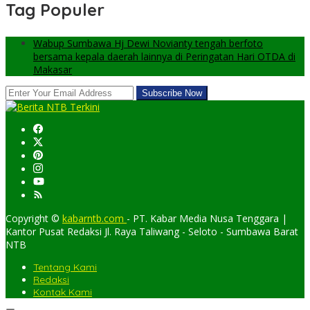
Tag Populer
Wabup Sumbawa Hj Dewi Novianty tengah berfoto
bersama kepala daerah lainnya di Peringatan Hari OTDA di
Makasar
Copyright ©
kabarntb.com
- PT. Kabar Media Nusa Tenggara |
Kantor Pusat Redaksi Jl. Raya Taliwang - Seloto - Sumbawa Barat
NTB
Tentang Kami
Redaksi
Kontak Kami