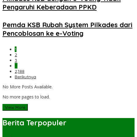
Pengaruhi Keberadaan PPKD
Pemda KSB Rubah System Pilkades dari
Pencoblosan ke e-Voting
1
2
3
…
2,188
Berikutnya
No More Posts Available.
No more pages to load.
View More
Berita Terpopuler