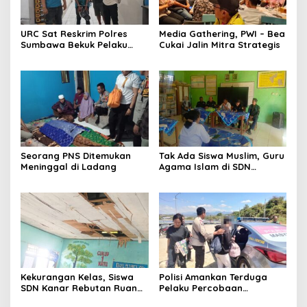
URC Sat Reskrim Polres
Media Gathering, PWI – Bea
Sumbawa Bekuk Pelaku
Cukai Jalin Mitra Strategis
Seorang PNS Ditemukan
Tak Ada Siswa Muslim, Guru
Meninggal di Ladang
Agama Islam di SDN
Sampar Maras Terkatung-
katung ‎
Kekurangan Kelas, Siswa
Polisi Amankan Terduga
SDN Kanar Rebutan Ruang
Pelaku Percobaan
Belajar
Pemerkosaan yang Ancam