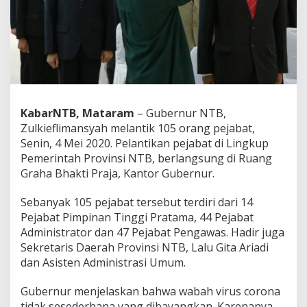
u
b
e
r
n
u
r
M
i
KabarNTB, Mataram
– Gubernur NTB,
n
Zulkieflimansyah melantik 105 orang pejabat,
t
a
Senin, 4 Mei 2020. Pelantikan pejabat di Lingkup
B
Pemerintah Provinsi NTB, berlangsung di Ruang
i
Graha Bhakti Praja, Kantor Gubernur.
r
o
Sebanyak 105 pejabat tersebut terdiri dari 14
k
r
Pejabat Pimpinan Tinggi Pratama, 44 Pejabat
a
Administrator dan 47 Pejabat Pengawas. Hadir juga
s
Sekretaris Daerah Provinsi NTB, Lalu Gita Ariadi
i
dan Asisten Administrasi Umum.
P
r
o
Gubernur menjelaskan bahwa wabah virus corona
a
tidak sesederhana yang dibayangkan. Karenanya,