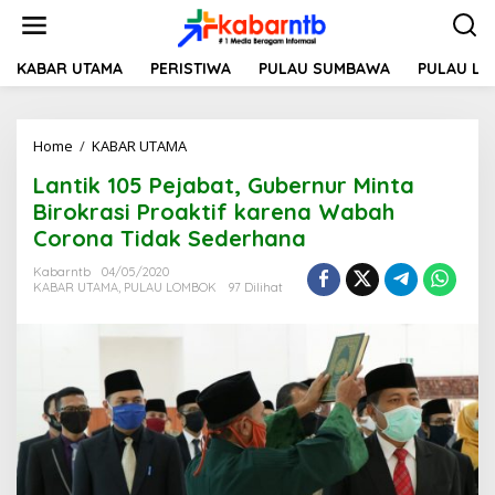
L
e
w
a
KABAR UTAMA
PERISTIWA
PULAU SUMBAWA
PULAU L
t
i
k
Home
/
KABAR UTAMA
L
e
a
k
Lantik 105 Pejabat, Gubernur Minta
n
o
t
n
Birokrasi Proaktif karena Wabah
i
t
Corona Tidak Sederhana
k
e
1
n
Kabarntb
04/05/2020
0
KABAR UTAMA
,
PULAU LOMBOK
97 Dilihat
5
P
e
j
a
b
a
t
,
G