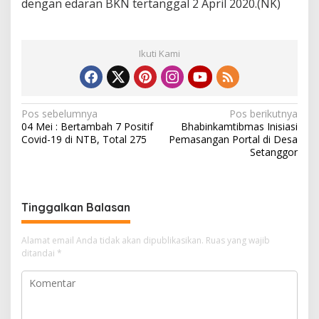
dengan edaran BKN tertanggal 2 April 2020.(NK)
Ikuti Kami
N
Pos sebelumnya
Pos berikutnya
04 Mei : Bertambah 7 Positif
Bhabinkamtibmas Inisiasi
a
Covid-19 di NTB, Total 275
Pemasangan Portal di Desa
v
Setanggor
i
g
Tinggalkan Balasan
a
s
Alamat email Anda tidak akan dipublikasikan.
Ruas yang wajib
i
ditandai
*
p
o
s