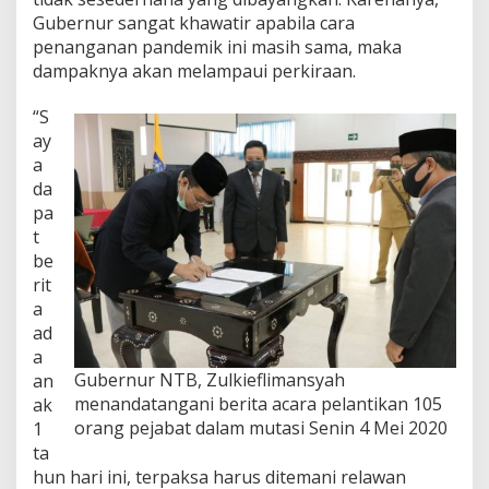
k
Gubernur sangat khawatir apabila cara
t
penanganan pandemik ini masih sama, maka
i
dampaknya akan melampaui perkiraan.
f
k
a
“S
r
ay
e
a
n
da
a
W
pa
a
t
b
be
a
rit
h
C
a
o
ad
r
a
o
Gubernur NTB, Zulkieflimansyah
an
n
menandatangani berita acara pelantikan 105
ak
a
T
orang pejabat dalam mutasi Senin 4 Mei 2020
1
i
ta
d
hun hari ini, terpaksa harus ditemani relawan
a