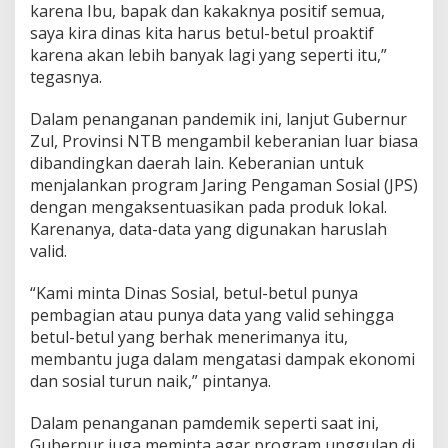
karena Ibu, bapak dan kakaknya positif semua,
k
S
saya kira dinas kita harus betul-betul proaktif
e
karena akan lebih banyak lagi yang seperti itu,”
d
tegasnya.
e
r
Dalam penanganan pandemik ini, lanjut Gubernur
h
a
Zul, Provinsi NTB mengambil keberanian luar biasa
n
dibandingkan daerah lain. Keberanian untuk
a
menjalankan program Jaring Pengaman Sosial (JPS)
dengan mengaksentuasikan pada produk lokal.
Karenanya, data-data yang digunakan haruslah
valid.
“Kami minta Dinas Sosial, betul-betul punya
pembagian atau punya data yang valid sehingga
betul-betul yang berhak menerimanya itu,
membantu juga dalam mengatasi dampak ekonomi
dan sosial turun naik,” pintanya.
Dalam penanganan pamdemik seperti saat ini,
Gubernur juga meminta agar program unggulan di