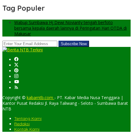
Tag Populer
Wabup Sumbawa Hj Dewi Novianty tengah berfoto
bersama kepala daerah lainnya di Peringatan Hari OTDA di
Makasar
Copyright ©
kabarntb.com
- PT. Kabar Media Nusa Tenggara |
Kantor Pusat Redaksi Jl. Raya Taliwang - Seloto - Sumbawa Barat
NTB
Tentang Kami
Redaksi
Kontak Kami