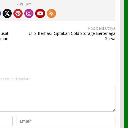
Ikuti Kami
Pos berikutnya
Pusat
UTS Berhasil Ciptakan Cold Storage Bertenaga
bauan
Surya
ng wajib ditandai
*