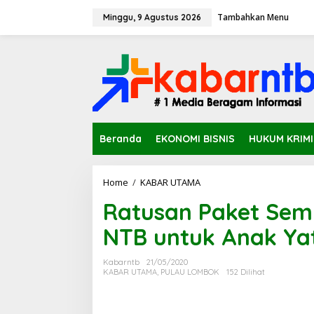
L
Tambahkan Menu
e
Minggu, 9 Agustus 2026
w
a
t
i
k
e
k
o
n
Beranda
EKONOMI BISNIS
HUKUM KRIM
t
e
n
Home
/
KABAR UTAMA
R
a
Ratusan Paket Sem
t
u
NTB untuk Anak Yat
s
a
n
Kabarntb
21/05/2020
P
KABAR UTAMA
,
PULAU LOMBOK
152 Dilihat
a
k
e