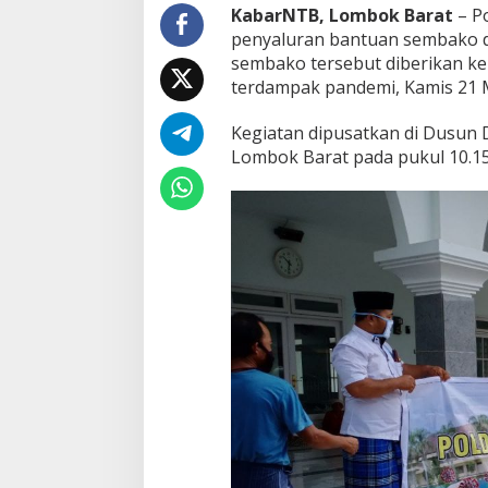
t
KabarNTB, Lombok Barat
– P
S
penyaluran bantuan sembako da
e
sembako tersebut diberikan kep
m
terdampak pandemi, Kamis 21 M
b
a
k
Kegiatan dipusatkan di Dusun 
o
Lombok Barat pada pukul 10.15
D
i
b
a
g
i
k
a
n
P
o
l
d
a
N
T
B