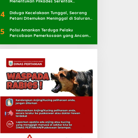
Menentukan Pilkades Serentak
Berlangsung Sukses
4
Diduga Kecelakaan Tunggal, Seorang
Petani Ditemukan Meninggal di Saluran
Irigasi
5
Polisi Amankan Terduga Pelaku
Percobaan Pemerkosaan yang Ancam
Korban dengan Parang