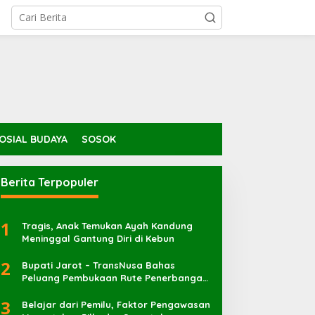
OSIAL BUDAYA
SOSOK
Berita Terpopuler
1
Tragis, Anak Temukan Ayah Kandung
Meninggal Gantung Diri di Kebun
2
Bupati Jarot – TransNusa Bahas
Peluang Pembukaan Rute Penerbangan
Baru di Bandara Sultan Muhammad
3
Kaharuddin
Belajar dari Pemilu, Faktor Pengawasan