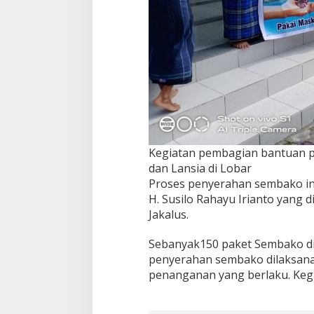
u
n
t
u
k
A
n
a
k
Y
a
t
Kegiatan pembagian bantuan p
i
dan Lansia di Lobar
m
Proses penyerahan sembako ini
d
H. Susilo Rahayu Irianto yang
a
n
Jakalus.
L
a
Sebanyak150 paket Sembako di
n
penyerahan sembako dilaksana
s
penanganan yang berlaku. Kegi
i
a
d
i