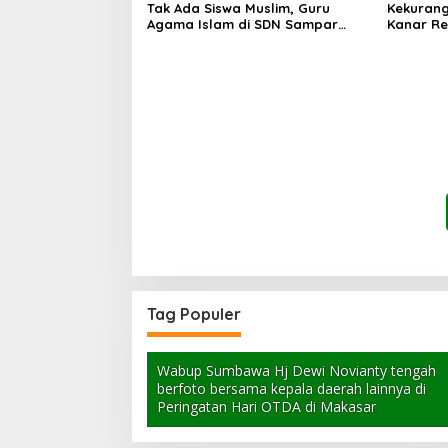
Tak Ada Siswa Muslim, Guru
Kekurang
Agama Islam di SDN Sampar
Kanar Re
Maras Terkatung-katung ‎
Tag Populer
Wabup Sumbawa Hj Dewi Novianty tengah
berfoto bersama kepala daerah lainnya di
Peringatan Hari OTDA di Makasar