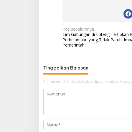
L
o
b
a
r
N
Pos sebelumnya
Tim Gabungan di Loteng Tertibkan 
a
Perbelanjaan yang Tidak Patuhi Im
v
Pemerintah
i
g
Tinggalkan Balasan
a
s
Alamat email Anda tidak akan dipublikasikan.
Ruas ya
i
p
o
s