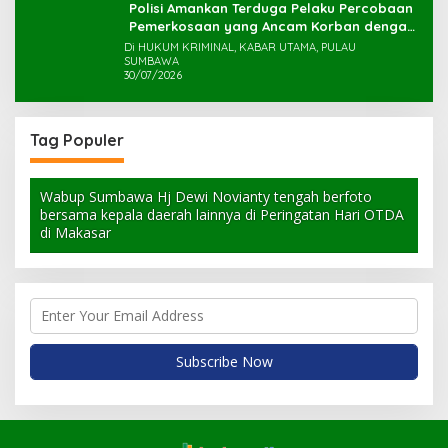
Polisi Amankan Terduga Pelaku Percobaan
Pemerkosaan yang Ancam Korban dengan
Parang
Di HUKUM KRIMINAL, KABAR UTAMA, PULAU
SUMBAWA
30/07/2026
Tag Populer
Wabup Sumbawa Hj Dewi Novianty tengah berfoto
bersama kepala daerah lainnya di Peringatan Hari OTDA
di Makasar