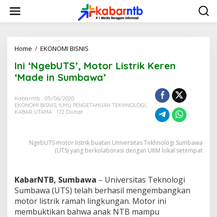
L
e
w
a
t
i
Home
/
EKONOMI BISNIS
I
k
n
Ini ‘NgebUTS’, Motor Listrik Keren
e
i
k
'
‘Made in Sumbawa’
o
N
n
g
Kabarntb
05/06/2020
t
e
EKONOMI BISNIS
,
ILMU PENGETAHUAN TEKHNOLOGI
,
e
b
KABAR UTAMA
172 Dilihat
n
U
T
S
NgebUTS motor listrik buatan Universitas Tekhnologi Sumbawa
'
(UTS) yang berkolaborasi dengan UKM lokal setempat
,
M
o
KabarNTB, Sumbawa
– Universitas Teknologi
t
o
Sumbawa (UTS) telah berhasil mengembangkan
r
motor listrik ramah lingkungan. Motor ini
L
membuktikan bahwa anak NTB mampu
i