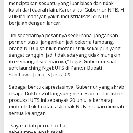
menciptakan sesuatu yang luar biasa dan tidak
s
t
kalah dari daerah lain. Karena itu, Gubernur NTB, H
r
Zulkieflimansyah yakin industrialisasi di NTB
i
berjalan dengan lancar.
k
K
“Ini sebenarnya pesannya sederhana, jangankan
e
r
permen susu, jangankan jadi pekerja tambang,
e
orang NTB bisa bikin motor listrik sekalipun yang
n
sangat canggih, jadi tidak ada yang tidak mungkin,
'
itu semangat sebenarnya,” tegas Gubernur saat
M
soft launching NgebUTS di Kantor Bupati
a
d
Sumbawa, Jumat 5 Juni 2020.
e
i
Sebagai bentuk apresiasinya, Gubernur yang akrab
n
disapa Doktor Zul langsung memesan motor listrik
S
produksi UTS ini sebanyak 20 unit. Ia berharap
u
m
motor listrik buatan asli anak NTB ini akan diminati
b
semua kalangan.
a
w
“Saya sudah pernah coba
a
sebelumnya, enak sekali
'