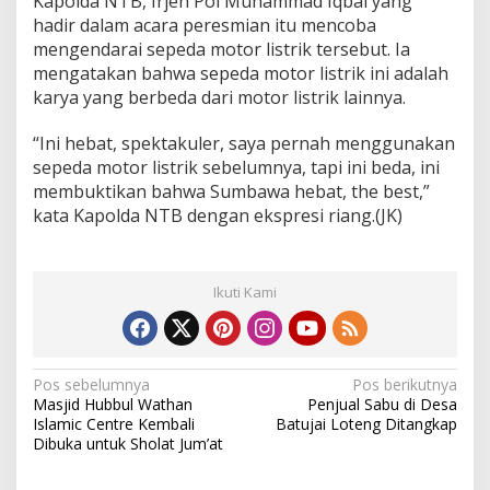
Kapolda NTB, Irjen Pol Muhammad Iqbal yang
hadir dalam acara peresmian itu mencoba
mengendarai sepeda motor listrik tersebut. Ia
mengatakan bahwa sepeda motor listrik ini adalah
karya yang berbeda dari motor listrik lainnya.
“Ini hebat, spektakuler, saya pernah menggunakan
sepeda motor listrik sebelumnya, tapi ini beda, ini
membuktikan bahwa Sumbawa hebat, the best,”
kata Kapolda NTB dengan ekspresi riang.(JK)
Ikuti Kami
N
Pos sebelumnya
Pos berikutnya
Masjid Hubbul Wathan
Penjual Sabu di Desa
a
Islamic Centre Kembali
Batujai Loteng Ditangkap
v
Dibuka untuk Sholat Jum’at
i