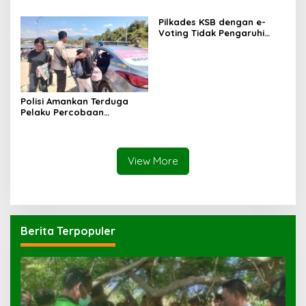
Sampar Maras Terkatung-
Belajar
katung ‎
Pilkades KSB dengan e-
Voting Tidak Pengaruhi
Keberadaan PPKD
Polisi Amankan Terduga
Pelaku Percobaan
Pemerkosaan yang Ancam
Korban dengan Parang
View More
Berita Terpopuler