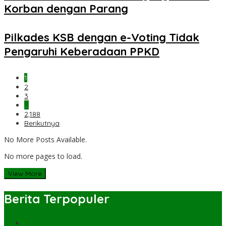
Korban dengan Parang
Pilkades KSB dengan e-Voting Tidak
Pengaruhi Keberadaan PPKD
1
2
3
…
2,188
Berikutnya
No More Posts Available.
No more pages to load.
View More
Berita Terpopuler