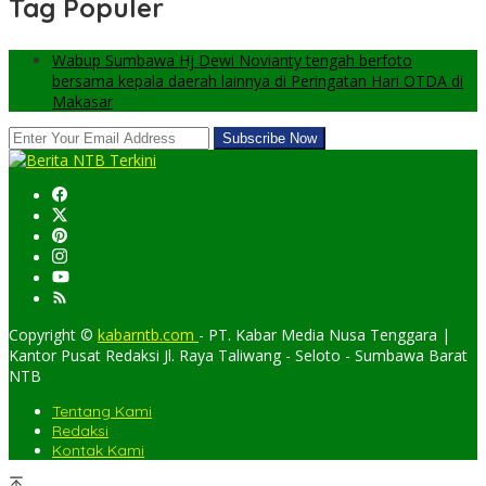
Tag Populer
Wabup Sumbawa Hj Dewi Novianty tengah berfoto
bersama kepala daerah lainnya di Peringatan Hari OTDA di
Makasar
Copyright ©
kabarntb.com
- PT. Kabar Media Nusa Tenggara |
Kantor Pusat Redaksi Jl. Raya Taliwang - Seloto - Sumbawa Barat
NTB
Tentang Kami
Redaksi
Kontak Kami