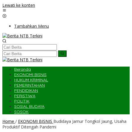
Lewati ke konten
Tambahkan Menu
Beranda
EKONOMI BISNIS
HUKUM KRIMINAL
PEMERINTAHAN
PENDIDIKAN
PERISTIWA
POLITIK
SOSIAL BUDAYA
SOSOK
Home
/
EKONOMI BISNIS
Budidaya Jamur Tongkol Jaung, Usaha
Produktif Ditengah Pandemi