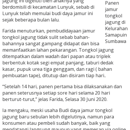
jagung ini digeluti oleh anaknya yang
Panen
berdomisili di kecamatan Lunyuk, sebab di
jamur
Lunyuk telah memulai budi daya jamur ini
tongkol
sejak beberapa bulan lalu.
jagung di
Kelurahan
Farida menuturkan, pembudidayaan jamur
Samapuin
tongkol jagung tidak sulit sebab bahan-
Sumbawa
bahannya sangat gampang didapat dan bisa
memanfaatkan lahan pekarangan. Tongkol jagung
ditempatkan dalam wadah dari papan atau triplek
berbentuk kotak segi empat panjang, taburi dedak
kasar, pupuk urea tiga genggam, dan ragi ( bahan
pembuatan tape), ditutup dan disiram tiap hari..
“Setelah 14 hari, panen pertama bisa dilaksanakan dan
panen seterusnya setiap sore hari selama 20 hari
berturut-turut,” jelas Farida, Selasa 30 Juni 2020.
Ia mengaku, meski usaha Budi daya jamur tongkol
jagung baru sebulan lebih digelutinya, namun para
konsumen atau pembeli sudah banyak, baik yang
mendatangi langsung maupun yang memesan via online.