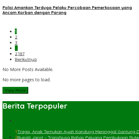
Polisi Amankan Terduga Pelaku Percobaan Pemerkosaan yang
Ancam Korban dengan Parang
1
2
3
…
2,187
Berikutnya
No More Posts Available.
No more pages to load.
View More
Berita Terpopuler
1
Tragis, Anak Temukan Ayah Kandung Meninggal Gantung Di
2
Bupati Jarot – TransNusa Bahas Peluang Pembukaan Rut