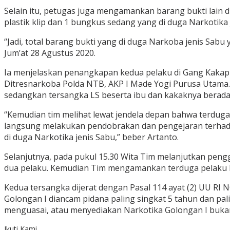
Selain itu, petugas juga mengamankan barang bukti lain d
plastik klip dan 1 bungkus sedang yang di duga Narkotika 
“Jadi, total barang bukti yang di duga Narkoba jenis Sa
Jum’at 28 Agustus 2020.
Ia menjelaskan penangkapan kedua pelaku di Gang Kakap 
Ditresnarkoba Polda NTB, AKP I Made Yogi Purusa Utama.
sedangkan tersangka LS beserta ibu dan kakaknya berada
“Kemudian tim melihat lewat jendela depan bahwa terduga
langsung melakukan pendobrakan dan pengejaran terhadap
di duga Narkotika jenis Sabu,” beber Artanto.
Selanjutnya, pada pukul 15.30 Wita Tim melanjutkan pen
dua pelaku. Kemudian Tim mengamankan terduga pelaku be
Kedua tersangka dijerat dengan Pasal 114 ayat (2) UU R
Golongan I diancam pidana paling singkat 5 tahun dan pa
menguasai, atau menyediakan Narkotika Golongan I bukan 
Ikuti Kami