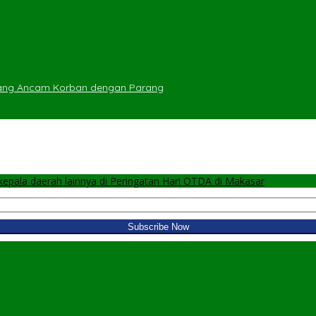
yang Ancam Korban dengan Parang
pala daerah lainnya di Peringatan Hari OTDA di Makasar