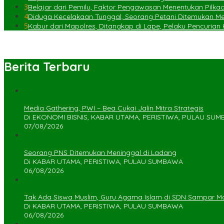
3
Belajar dari Pemilu, Faktor Pengawasan Menentukan Pilka
4
Diduga Kecelakaan Tunggal, Seorang Petani Ditemukan Meni
5
Kabur dari Mapolres, Ditangkap di Lape, Pelaku Pencuria
Berita Terbaru
Media Gathering, PWI – Bea Cukai Jalin Mitra Strategis
Di EKONOMI BISNIS, KABAR UTAMA, PERISTIWA, PULAU SU
07/08/2026
Seorang PNS Ditemukan Meninggal di Ladang
Di KABAR UTAMA, PERISTIWA, PULAU SUMBAWA
06/08/2026
Tak Ada Siswa Muslim, Guru Agama Islam di SDN Sampar Ma
Di KABAR UTAMA, PERISTIWA, PULAU SUMBAWA
06/08/2026