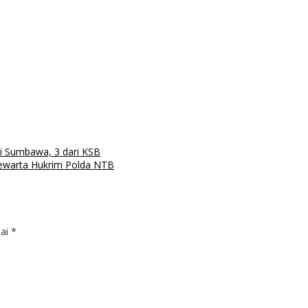
ri Sumbawa, 3 dari KSB
ewarta Hukrim Polda NTB
dai
*