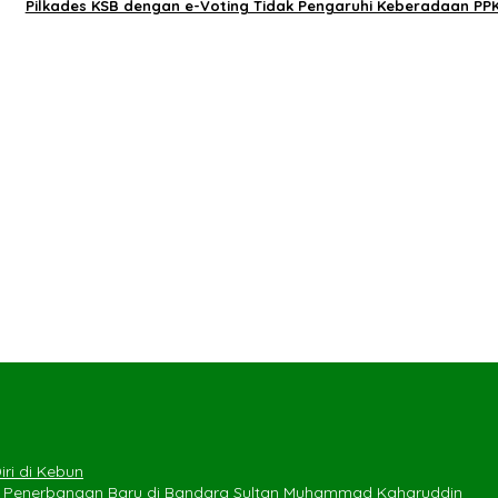
Pilkades KSB dengan e-Voting Tidak Pengaruhi Keberadaan PP
ri di Kebun
e Penerbangan Baru di Bandara Sultan Muhammad Kaharuddin