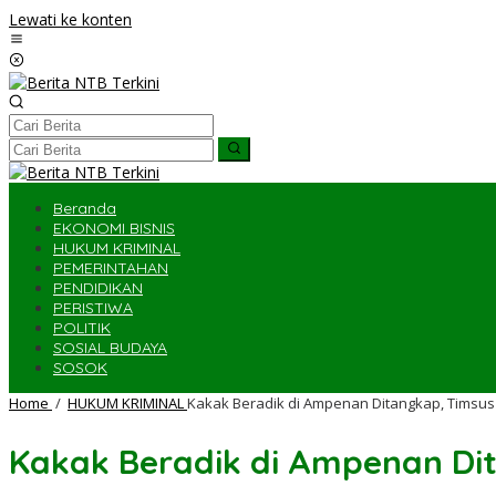
Lewati ke konten
Beranda
EKONOMI BISNIS
HUKUM KRIMINAL
PEMERINTAHAN
PENDIDIKAN
PERISTIWA
POLITIK
SOSIAL BUDAYA
SOSOK
Home
/
HUKUM KRIMINAL
Kakak Beradik di Ampenan Ditangkap, Timsu
Kakak Beradik di Ampenan Di