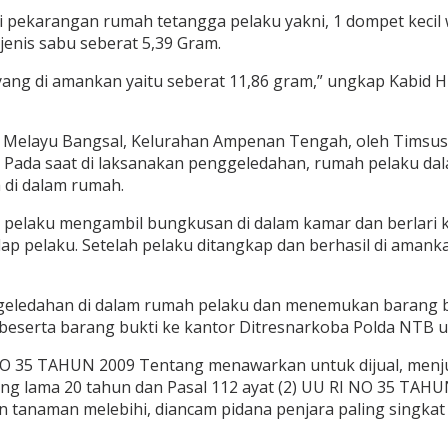
i pekarangan rumah tetangga pelaku yakni, 1 dompet kecil 
jenis sabu seberat 5,39 Gram.
bu yang di amankan yaitu seberat 11,86 gram,” ungkap Kabi
Melayu Bangsal, Kelurahan Ampenan Tengah, oleh Timsus ya
 Pada saat di laksanakan penggeledahan, rumah pelaku dal
 di dalam rumah.
 pelaku mengambil bungkusan di dalam kamar dan berlari ke
 pelaku. Setelah pelaku ditangkap dan berhasil di amank
ggeledahan di dalam rumah pelaku dan menemukan barang bu
serta barang bukti ke kantor Ditresnarkoba Polda NTB unt
I NO 35 TAHUN 2009 Tentang menawarkan untuk dijual, menj
ling lama 20 tahun dan Pasal 112 ayat (2) UU RI NO 35 TAH
tanaman melebihi, diancam pidana penjara paling singkat 