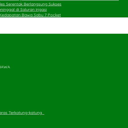
des Serentak Berlangsung Sukses
nggal di Saluran Irigasi
n Kedapatan Bawa Sabu 7 Pocket
MBAWA
ras Terkatung-katung ‎