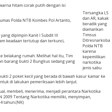
warna hitam corak putih dengan isi
Tersangka LS
dan AR, kakak
d Humas Polda NTB Kombes Pol Artanto,
beradik yang
diamankan
Timsus
ng dipimpin Kanit I Subdit III
Ditresnarkoba
am keadaan tertutup dan terkunci,
Polda NTB
karena
 belakang rumah. Melihat hal itu, Tim
kepemilikan
an barang bukti 2 Bungkus sedang yang
narkotika
jenis sabu
kti 2 poket kecil yang berada di bawah kasur kamar ke
uk di lakukan pemeriksaan lebih lanjut.
ual, membeli, menerima, menjadi perantara Narkotika
UN 2009 Tentang Narkotika memiliki, menyimpan,
4 tahun.(NK)