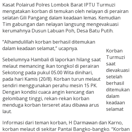
Kasat Polairud Polres Lombok Barat IPTU Turmuzi
mengatakan korban di temukan oleh nelayan di perairan
selatan Gili Pangang dalam keadaan lemas. Kemudian
Tim gabungan dan nelayan langsung mengevakuasi
kerumahnya Dusun Labuan Poh, Desa Batu Putih.
“Alhamdulillah korban berhasil ditemukan
dalam keadaan selamat,” ucapnya.
Korban
Turmuzi
Sebelumnya Hambali di laporkan hilang saat
saat
melaut memancing ikan tongkol di perairan
dievakuasi
Sekotong pada pukul 05.00 Wita dinihari,
setelah
pada hari Kamis (20/8). Korban turun melaut
berhasil
sendiri menggunakan perahu mesin 15 PK.
ditemukan
Dengan kondisi cuaca angin kencang dan
dalam
gelombang tinggi, rekan-rekan korban
keadaan
menduga korban terseret atau dibawa arus
selamat
laut.
Informasi dari teman korban, H Darmawan dan Karno,
korban melaut di sekitar Pantai Bangko-bangko. “Korban