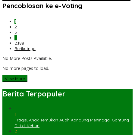
Pencoblosan ke e-Voting
1
2
3
…
2,188
Berikutnya
No More Posts Available.
No more pages to load.
View More
Berita Terpopuler
1
Tragis, Anak Temukan Ayah Kandung Meninggal Gantung
Diri di Kebun
2