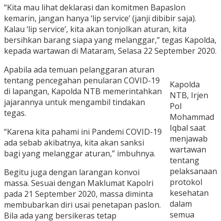
“Kita mau lihat deklarasi dan komitmen Bapaslon
kemarin, jangan hanya ‘lip service’ (janji dibibir saja).
Kalau ‘lip service’, kita akan tonjolkan aturan, kita
bersihkan barang siapa yang melanggar,” tegas Kapolda,
kepada wartawan di Mataram, Selasa 22 September 2020.
Apabila ada temuan pelanggaran aturan
tentang pencegahan penularan COVID-19
Kapolda
di lapangan, Kapolda NTB memerintahkan
NTB, Irjen
jajarannya untuk mengambil tindakan
Pol
tegas.
Mohammad
Iqbal saat
“Karena kita pahami ini Pandemi COVID-19
menjawab
ada sebab akibatnya, kita akan sanksi
wartawan
bagi yang melanggar aturan,” imbuhnya.
tentang
pelaksanaan
Begitu juga dengan larangan konvoi
protokol
massa. Sesuai dengan Maklumat Kapolri
kesehatan
pada 21 September 2020, massa diminta
dalam
membubarkan diri usai penetapan paslon.
semua
Bila ada yang bersikeras tetap