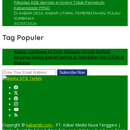
Pilkades KSB dengan e-Voting Tidak Pengaruhi
Keberadaan PPKD
Di KABAR DESA, KABAR UTAMA, PEMERINTAHAN, PULAU
SUMBAWA
30/07/2026
Tag Populer
Wabup Sumbawa Hj Dewi Novianty tengah berfoto
bersama kepala daerah lainnya di Peringatan Hari OTDA di
Makasar
Copyright ©
kabarntb.com
- PT. Kabar Media Nusa Tenggara |