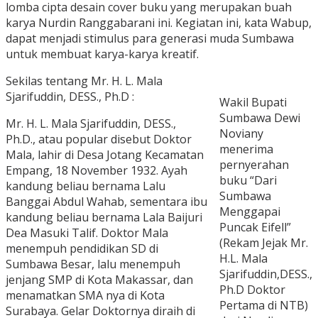
lomba cipta desain cover buku yang merupakan buah
karya Nurdin Ranggabarani ini. Kegiatan ini, kata Wabup,
dapat menjadi stimulus para generasi muda Sumbawa
untuk membuat karya-karya kreatif.
Sekilas tentang Mr. H. L. Mala
Sjarifuddin, DESS., Ph.D :
Wakil Bupati
Sumbawa Dewi
Mr. H. L. Mala Sjarifuddin, DESS.,
Noviany
Ph.D., atau popular disebut Doktor
menerima
Mala, lahir di Desa Jotang Kecamatan
pernyerahan
Empang, 18 November 1932. Ayah
buku “Dari
kandung beliau bernama Lalu
Sumbawa
Banggai Abdul Wahab, sementara ibu
Menggapai
kandung beliau bernama Lala Baijuri
Puncak Eifell”
Dea Masuki Talif. Doktor Mala
(Rekam Jejak Mr.
menempuh pendidikan SD di
H.L. Mala
Sumbawa Besar, lalu menempuh
Sjarifuddin,DESS.,
jenjang SMP di Kota Makassar, dan
Ph.D Doktor
menamatkan SMA nya di Kota
Pertama di NTB)
Surabaya. Gelar Doktornya diraih di