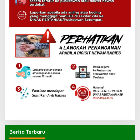
Berita Terbaru