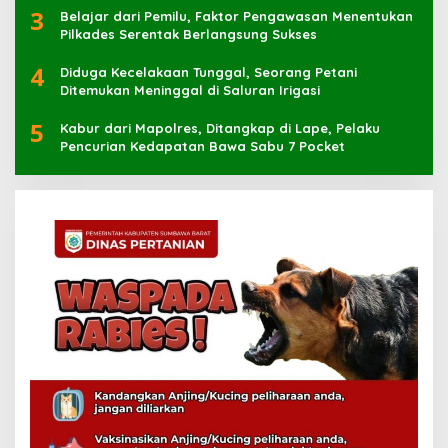
3
Belajar dari Pemilu, Faktor Pengawasan Menentukan
Pilkades Serentak Berlangsung Sukses
4
Diduga Kecelakaan Tunggal, Seorang Petani
Ditemukan Meninggal di Saluran Irigasi
5
Kabur dari Mapolres, Ditangkap di Lape, Pelaku
Pencurian Kedapatan Bawa Sabu 7 Pocket