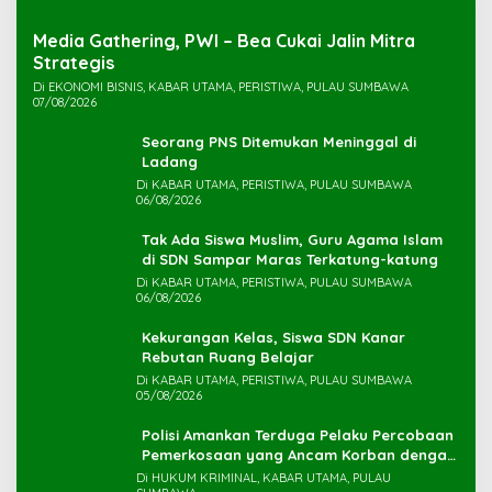
Media Gathering, PWI – Bea Cukai Jalin Mitra
Strategis
Di EKONOMI BISNIS, KABAR UTAMA, PERISTIWA, PULAU SUMBAWA
07/08/2026
Seorang PNS Ditemukan Meninggal di
Ladang
Di KABAR UTAMA, PERISTIWA, PULAU SUMBAWA
06/08/2026
Tak Ada Siswa Muslim, Guru Agama Islam
di SDN Sampar Maras Terkatung-katung ‎
Di KABAR UTAMA, PERISTIWA, PULAU SUMBAWA
06/08/2026
Kekurangan Kelas, Siswa SDN Kanar
Rebutan Ruang Belajar
Di KABAR UTAMA, PERISTIWA, PULAU SUMBAWA
05/08/2026
Polisi Amankan Terduga Pelaku Percobaan
Pemerkosaan yang Ancam Korban dengan
Parang
Di HUKUM KRIMINAL, KABAR UTAMA, PULAU