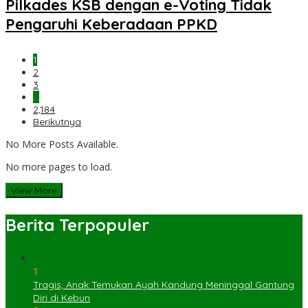
Pilkades KSB dengan e-Voting Tidak
Pengaruhi Keberadaan PPKD
1
2
3
…
2,184
Berikutnya
No More Posts Available.
No more pages to load.
View More
Berita Terpopuler
1
Tragis, Anak Temukan Ayah Kandung Meninggal Gantung
Diri di Kebun