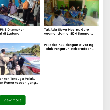
 PNS Ditemukan
Tak Ada Siswa Muslim, Guru
l di Ladang
Agama Islam di SDN Sampar
Maras Terkatung-katung ‎
Pilkades KSB dengan e-Voting
Tidak Pengaruhi Keberadaan
PPKD
mankan Terduga Pelaku
an Pemerkosaan yang
orban dengan Parang
View More