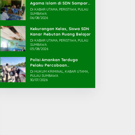
Agama Islam di SDN Sampar
Maras Terkatung-katung ‎
Di KABAR UTAMA, PERISTIWA, PULAU
SUMBAWA
06/08/2026
Kekurangan Kelas, Siswa SDN
Kanar Rebutan Ruang Belajar
Di KABAR UTAMA, PERISTIWA, PULAU
SUMBAWA
05/08/2026
Polisi Amankan Terduga
Pelaku Percobaan
Pemerkosaan yang Ancam
Di HUKUM KRIMINAL, KABAR UTAMA,
Korban dengan Parang
PULAU SUMBAWA
30/07/2026