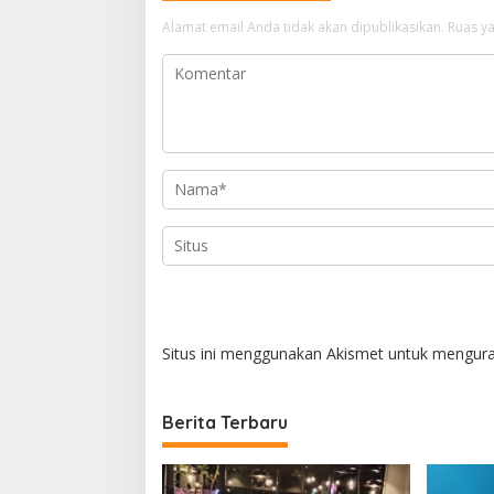
s
Alamat email Anda tidak akan dipublikasikan.
Ruas ya
i
p
o
s
Situs ini menggunakan Akismet untuk mengur
Berita Terbaru