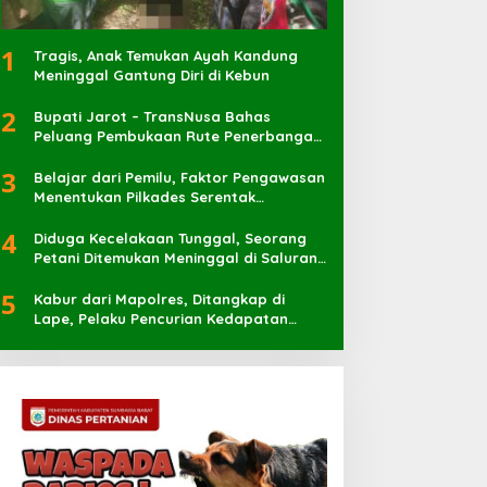
1
Tragis, Anak Temukan Ayah Kandung
Meninggal Gantung Diri di Kebun
2
Bupati Jarot – TransNusa Bahas
Peluang Pembukaan Rute Penerbangan
Baru di Bandara Sultan Muhammad
3
Kaharuddin
Belajar dari Pemilu, Faktor Pengawasan
Menentukan Pilkades Serentak
Berlangsung Sukses
4
Diduga Kecelakaan Tunggal, Seorang
Petani Ditemukan Meninggal di Saluran
Irigasi
5
Kabur dari Mapolres, Ditangkap di
Lape, Pelaku Pencurian Kedapatan
Bawa Sabu 7 Pocket