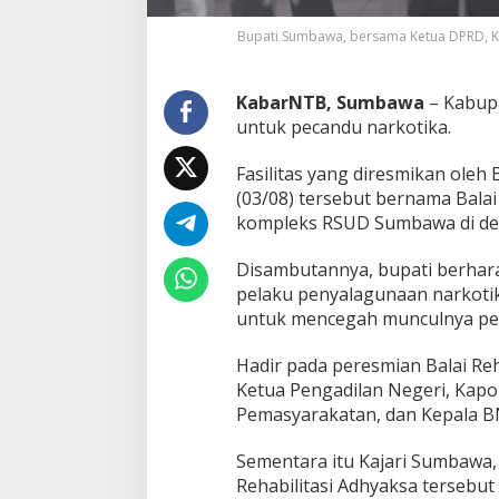
i
N
Bupati Sumbawa, bersama Ketua DPRD, Ka
a
r
k
KabarNTB, Sumbawa
– Kabupa
o
untuk pecandu narkotika.
b
a
Fasilitas yang diresmikan ole
(03/08) tersebut bernama Balai
kompleks RSUD Sumbawa di desa
Disambutannya, bupati berhara
pelaku penyalagunaan narkotik
untuk mencegah munculnya pel
Hadir pada peresmian Balai Reh
Ketua Pengadilan Negeri, Kapo
Pemasyarakatan, dan Kepala B
Sementara itu Kajari Sumbawa,
Rehabilitasi Adhyaksa terseb