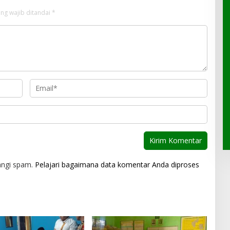
ng wajib ditandai
*
angi spam.
Pelajari bagaimana data komentar Anda diproses