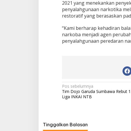
2021 yang menekankan penyele
penyalahgunaan narkotika mela
restoratif yang berasaskan pada
“Kami berharap kehadiran balai
narkoba menjadi agen peruba
penyalahgunaan peredaran nar
N
Pos sebelumnya
Tim Dojo Garuda Sumbawa Rebut 1
a
Liga INKAI NTB
v
i
g
Tinggalkan Balasan
a