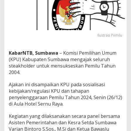
o
l
d
e
r
S
u
Ilustrasi Pemilu
k
s
e
KabarNTB, Sumbawa
– Komisi Pemilihan Umum
s
(KPU) Kabupaten Sumbawa mengajak seluruh
k
steakholder untuk mensukseskan Pemilu Tahun
a
2004.
n
P
e
Ajakan ini disampaikan KPU pada sosialisasi
m
kebijakan/regulasi KPU dan tahapan
i
penyelenggaraan Pemilu Tahun 2024, Senin (26/12)
l
di Aula Hotel Sernu Raya.
u
2
0
Kegiatan yang dilaksanakan secara panel bersama
2
Asisten Pemerintahan dan Kesra Setda Sumbawa
4
Varian Bintoro S.Sos., M.Si dan Ketua Bawaslu