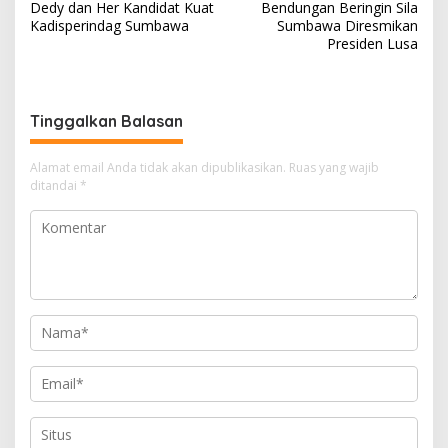
Dedy dan Her Kandidat Kuat
Bendungan Beringin Sila
a
Kadisperindag Sumbawa
Sumbawa Diresmikan
v
Presiden Lusa
i
g
Tinggalkan Balasan
a
s
Alamat email Anda tidak akan dipublikasikan.
Ruas yang wajib
i
ditandai
*
p
o
s