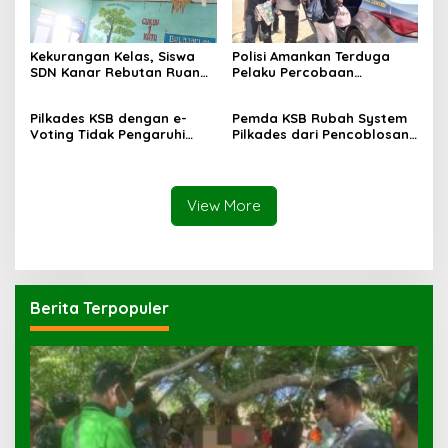
Kekurangan Kelas, Siswa
Polisi Amankan Terduga
SDN Kanar Rebutan Ruang
Pelaku Percobaan
Belajar
Pemerkosaan yang Ancam
Korban dengan Parang
Pilkades KSB dengan e-
Pemda KSB Rubah System
Voting Tidak Pengaruhi
Pilkades dari Pencoblosan
Keberadaan PPKD
ke e-Voting
View More
Berita Terpopuler