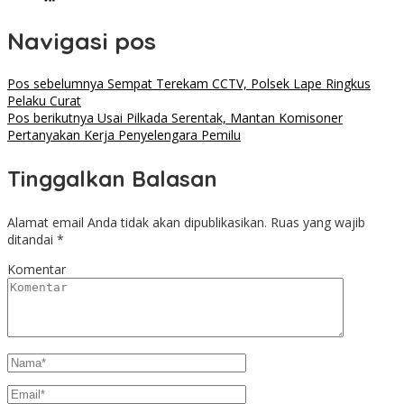
Navigasi pos
Pos sebelumnya
Sempat Terekam CCTV, Polsek Lape Ringkus
Pelaku Curat
Pos berikutnya
Usai Pilkada Serentak, Mantan Komisoner
Pertanyakan Kerja Penyelengara Pemilu
Tinggalkan Balasan
Alamat email Anda tidak akan dipublikasikan.
Ruas yang wajib
ditandai
*
Komentar