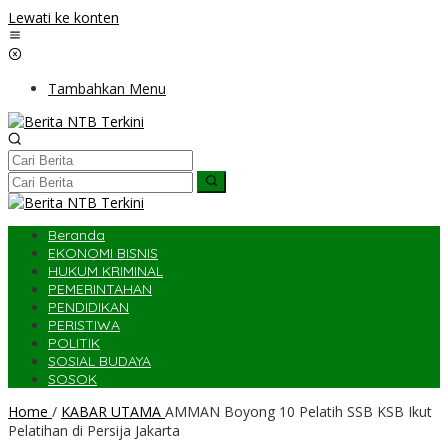
Lewati ke konten
Tambahkan Menu
Beranda
EKONOMI BISNIS
HUKUM KRIMINAL
PEMERINTAHAN
PENDIDIKAN
PERISTIWA
POLITIK
SOSIAL BUDAYA
SOSOK
Home
/
KABAR UTAMA
AMMAN Boyong 10 Pelatih SSB KSB Ikut
Pelatihan di Persija Jakarta