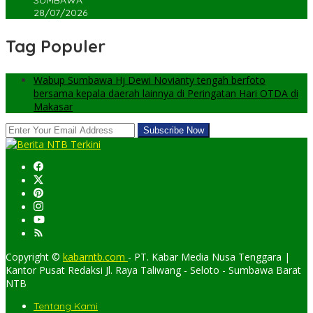
28/07/2026
Tag Populer
Wabup Sumbawa Hj Dewi Novianty tengah berfoto
bersama kepala daerah lainnya di Peringatan Hari OTDA di
Makasar
Copyright ©
kabarntb.com
- PT. Kabar Media Nusa Tenggara |
Kantor Pusat Redaksi Jl. Raya Taliwang - Seloto - Sumbawa Barat
NTB
Tentang Kami