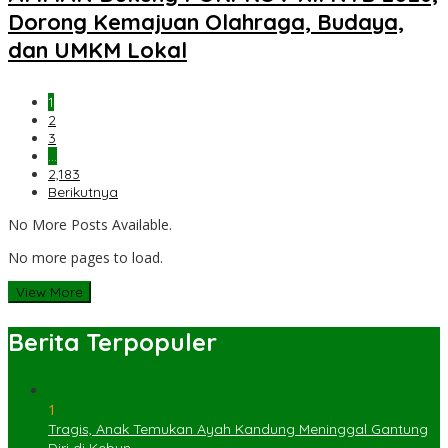
Dorong Kemajuan Olahraga, Budaya,
dan UMKM Lokal
1
2
3
…
2,183
Berikutnya
No More Posts Available.
No more pages to load.
View More
Berita Terpopuler
1
Tragis, Anak Temukan Ayah Kandung Meninggal Gantung
Diri di Kebun