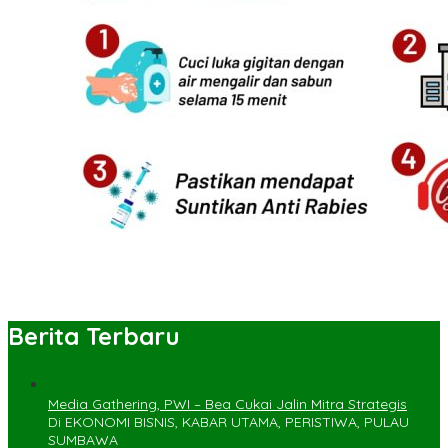
Berita Terbaru
Media Gathering, PWI – Bea Cukai Jalin Mitra Strategis
Di EKONOMI BISNIS, KABAR UTAMA, PERISTIWA, PULAU
SUMBAWA