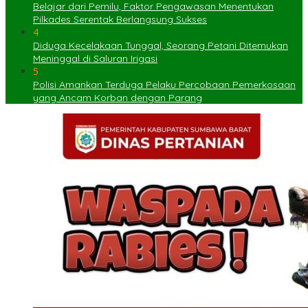
Belajar dari Pemilu, Faktor Pengawasan Menentukan
Pilkades Serentak Berlangsung Sukses
4
Diduga Kecelakaan Tunggal, Seorang Petani Ditemukan
Meninggal di Saluran Irigasi
5
Polisi Amankan Terduga Pelaku Percobaan Pemerkosaan
yang Ancam Korban dengan Parang