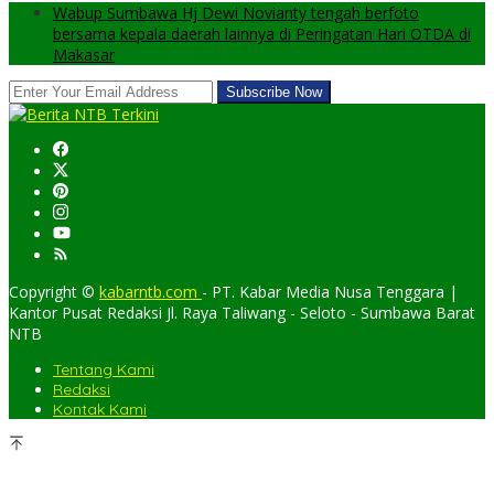
Wabup Sumbawa Hj Dewi Novianty tengah berfoto
bersama kepala daerah lainnya di Peringatan Hari OTDA di
Makasar
Copyright ©
kabarntb.com
- PT. Kabar Media Nusa Tenggara |
Kantor Pusat Redaksi Jl. Raya Taliwang - Seloto - Sumbawa Barat
NTB
Tentang Kami
Redaksi
Kontak Kami