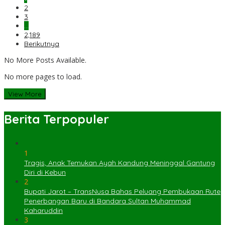
2
3
…
2,189
Berikutnya
No More Posts Available.
No more pages to load.
View More
Berita Terpopuler
1
Tragis, Anak Temukan Ayah Kandung Meninggal Gantung
Diri di Kebun
2
Bupati Jarot – TransNusa Bahas Peluang Pembukaan Rute
Penerbangan Baru di Bandara Sultan Muhammad
Kaharuddin
3