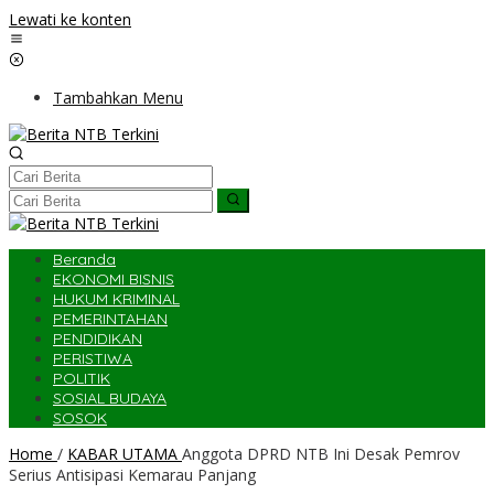
Lewati ke konten
Tambahkan Menu
Beranda
EKONOMI BISNIS
HUKUM KRIMINAL
PEMERINTAHAN
PENDIDIKAN
PERISTIWA
POLITIK
SOSIAL BUDAYA
SOSOK
Home
/
KABAR UTAMA
Anggota DPRD NTB Ini Desak Pemrov
Serius Antisipasi Kemarau Panjang