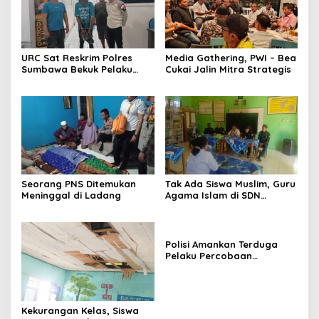
URC Sat Reskrim Polres
Media Gathering, PWI – Bea
Sumbawa Bekuk Pelaku
Cukai Jalin Mitra Strategis
Seorang PNS Ditemukan
Tak Ada Siswa Muslim, Guru
Meninggal di Ladang
Agama Islam di SDN
Sampar Maras Terkatung-
katung ‎
Polisi Amankan Terduga
Pelaku Percobaan
Pemerkosaan yang Ancam
Korban dengan Parang
Kekurangan Kelas, Siswa