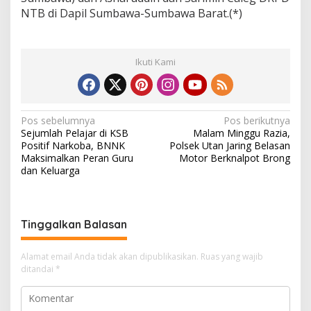
NTB di Dapil Sumbawa-Sumbawa Barat.(*)
Ikuti Kami
N
Pos sebelumnya
Pos berikutnya
Sejumlah Pelajar di KSB
Malam Minggu Razia,
a
Positif Narkoba, BNNK
Polsek Utan Jaring Belasan
v
Maksimalkan Peran Guru
Motor Berknalpot Brong
dan Keluarga
i
g
a
Tinggalkan Balasan
s
i
Alamat email Anda tidak akan dipublikasikan.
Ruas yang wajib
ditandai
*
p
o