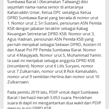
Sumbawa Barat I (Kecamatan Taliwang) diisi
sejumlah nama-nama senior di antaranya
Kaharuddin Umar, Ketua DPC sekaligus Ketua
DPRD Sumbawa Barat yang berada di nomor urut
1. Nomor urut 2, Sri Sustani, pensiunan ASN Pemda
KSB dengan jabatan terakhir sebagai Kabag
Keuangan Setretariat DPRD KSB. Nomor urut 3,
Agus Hadnan, pensiunan ASN Pemda KSB yang
pernah menjabat sebagai Sekwan DPRD, Asisten III
dan Kasat Pol PP Pemda Sumbawa Barat. Nomor
urut 4 Masjayadi, Nomor urut 5, Muhammad Yamin.
Ia saat ini menjabat sebagai anggota DPRD KSB
(incumbent). Nomor urut 6 Lilis Suryani, nomor
urut 7 Zulkarnain, nomor urut 8 Rick Kamaluddin,
nomor urut 9 sembilan Herlina dan nomor urut 10
Zulkarnaen.
Pada pemilu 2019 lalu, PDIP untuk dapil Sumbawa
Barat I berhasil meraih 5.053 suara. Perolehan
suara di dapil ini mengantarkan dua wakil dari PDIP
menuju kursi DPRD KSB.