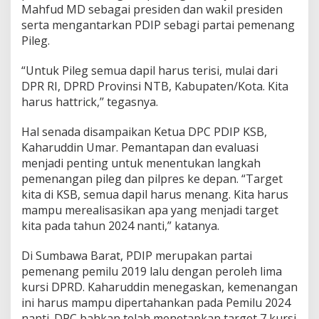
P
Mahfud MD sebagai presiden dan wakil presiden
e
serta mengantarkan PDIP sebagi partai pemenang
m
Pileg.
i
l
“Untuk Pileg semua dapil harus terisi, mulai dari
u
2
DPR RI, DPRD Provinsi NTB, Kabupaten/Kota. Kita
0
harus hattrick,’’ tegasnya.
2
4
Hal senada disampaikan Ketua DPC PDIP KSB,
Kaharuddin Umar. Pemantapan dan evaluasi
menjadi penting untuk menentukan langkah
pemenangan pileg dan pilpres ke depan. “Target
kita di KSB, semua dapil harus menang. Kita harus
mampu merealisasikan apa yang menjadi target
kita pada tahun 2024 nanti,” katanya.
Di Sumbawa Barat, PDIP merupakan partai
pemenang pemilu 2019 lalu dengan peroleh lima
kursi DPRD. Kaharuddin menegaskan, kemenangan
ini harus mampu dipertahankan pada Pemilu 2024
nanti. DPC bahkan telah menetapkan target 7 kursi