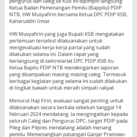
pengurus dan caleg se KSB ini dipimpin langsung
k
Ketua Badan Pemenangan Pemilu (Bappilu) PDIP
T
i
NTB, HW Musyafirin bersama Ketua DPC PDIP KSB,
g
Kaharuddin Umar.
a
K
HW Musyafirin yang juga Bupati KSB mengatakan
e
pertemuan tersebut dilaksanakan untuk
m
e
mengevaluasi kerja-kerja partai yang sudah
n
dilakukan selama ini. Dalam rapat yang
a
berlangsung di sektretariat DPC PDIP KSB itu
n
Ketua Bapilu PDIP NTB mendengarkan laporan
g
yang disampaikan masing-masing caleg. Termasuk
a
n
berbagai kegiatan yang selama ini sudah dilakukan
B
di tingkat bawah untuk meraih simpati rakyat.
e
r
Menurut Haji Firin, evaluasi sangat penting untuk
u
dilaksanakan secara berkala sebelum tanggal 14
n
t
Februari 2024 mendatang. Ia mengingatkan kepada
u
seluruh Caleg dan Pengurus DPC, target PDIP pada
n
Pileg dan Pilpres mendatang adalah menang
d
pemilu. Memenangkan pasangan Ganjar Pranowo-
i