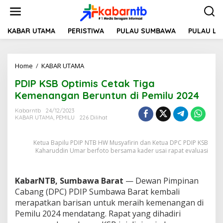
L
e
w
a
KABAR UTAMA
PERISTIWA
PULAU SUMBAWA
PULAU L
t
i
k
Home
/
KABAR UTAMA
P
e
D
k
PDIP KSB Optimis Cetak Tiga
I
o
P
n
Kemenangan Beruntun di Pemilu 2024
K
t
S
e
Kabarntb
24/12/2023
KABAR UTAMA
,
PEMILU
226 Dilihat
B
n
O
p
Ketua Bapilu PDIP NTB HW Musyafirin dan Ketua DPC PDIP KSB
t
Kaharuddin Umar berfoto bersama kader usai rapat evaluasi
i
m
i
KabarNTB, Sumbawa Barat
— Dewan Pimpinan
s
Cabang (DPC) PDIP Sumbawa Barat kembali
C
e
merapatkan barisan untuk meraih kemenangan di
t
Pemilu 2024 mendatang. Rapat yang dihadiri
a