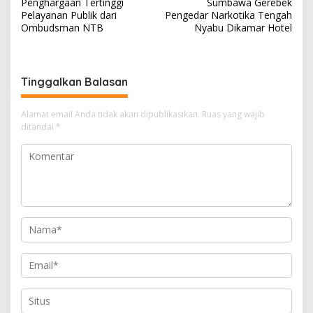
a
Penghargaan Tertinggi
Sumbawa Gerebek
v
Pelayanan Publik dari
Pengedar Narkotika Tengah
Ombudsman NTB
Nyabu Dikamar Hotel
i
g
a
Tinggalkan Balasan
s
i
Alamat email Anda tidak akan dipublikasikan.
Ruas yang wajib
ditandai
*
p
o
s