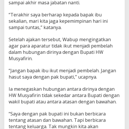
sampai akhir masa jabatan nanti.
y
a
“Terakhir saya berharap kepada bapak ibu
d
e
sekalian, mari kita jaga kepemimpinan hari ini
n
sampai tuntas,” katanya.
g
a
Setelah ajakan tersebut, Wabup mengingatkan
n
agar para aparatur tidak ikut menjadi pembelah
B
u
dalam hubungan dirinya dengan Bupati HW
p
Musyafirin.
a
t
“Jangan bapak ibu ikut menjadi pembelah. Jangan
i
hasut saya dengan pak bupati,” ucapnya.
Ia menegaskan hubungan antara dirinya dengan
HW Musyafirin tidak sekedar antara Bupati dengan
wakil bupati atau antara atasan dengan bawahan.
“Saya dengan pak bupati ini bukan berbicara
tentang atasan dan bawahan. Tapi berbicara
tentang keluarga. Tak mungkin kita akan