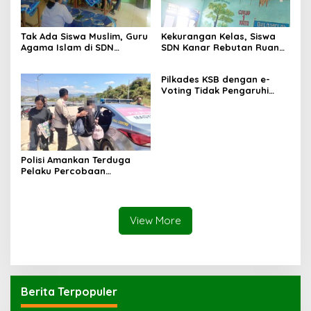
Tak Ada Siswa Muslim, Guru
Kekurangan Kelas, Siswa
Agama Islam di SDN
SDN Kanar Rebutan Ruang
Sampar Maras Terkatung-
Belajar
katung ‎
Pilkades KSB dengan e-
Voting Tidak Pengaruhi
Keberadaan PPKD
Polisi Amankan Terduga
Pelaku Percobaan
Pemerkosaan yang Ancam
Korban dengan Parang
View More
Berita Terpopuler