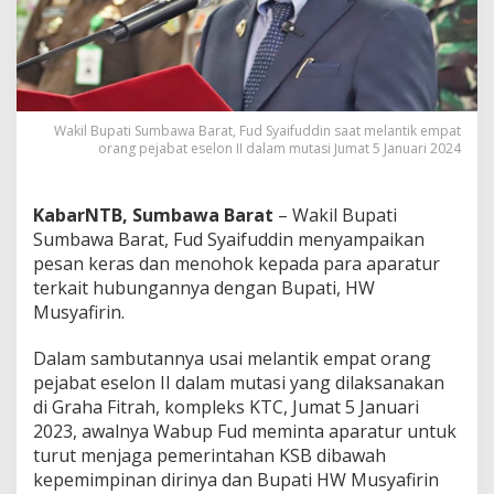
a
s
k
e
A
p
Wakil Bupati Sumbawa Barat, Fud Syaifuddin saat melantik empat
a
orang pejabat eselon II dalam mutasi Jumat 5 Januari 2024
r
a
t
u
KabarNTB, Sumbawa Barat
– Wakil Bupati
r
Sumbawa Barat, Fud Syaifuddin menyampaikan
S
pesan keras dan menohok kepada para aparatur
o
terkait hubungannya dengan Bupati, HW
a
Musyafirin.
l
H
u
Dalam sambutannya usai melantik empat orang
b
pejabat eselon II dalam mutasi yang dilaksanakan
u
di Graha Fitrah, kompleks KTC, Jumat 5 Januari
n
2023, awalnya Wabup Fud meminta aparatur untuk
g
a
turut menjaga pemerintahan KSB dibawah
n
kepemimpinan dirinya dan Bupati HW Musyafirin
n