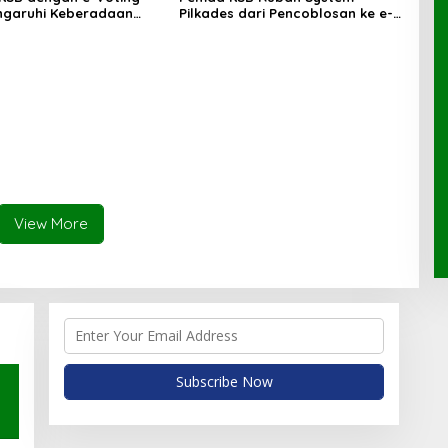
ngaruhi Keberadaan
Pilkades dari Pencoblosan ke e-
Voting
View More