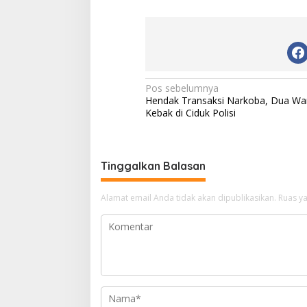
s
h
u
p
s
N
Pos sebelumnya
Hendak Transaksi Narkoba, Dua Wa
a
Kebak di Ciduk Polisi
v
i
g
Tinggalkan Balasan
a
Alamat email Anda tidak akan dipublikasikan.
Ruas ya
s
i
p
o
s