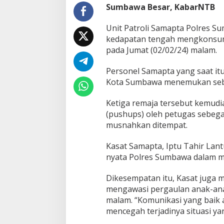
g
Sumbawa Besar, KabarNTB
a
k
Unit Patroli Samapta Polres 
M
kedapatan tengah mengkonsu
i
pada Jumat (02/02/24) malam.
r
a
s
Personel Samapta yang saat itu
,
Kota Sumbawa menemukan sebot
3
R
Ketiga remaja tersebut kemudi
e
(pushups) oleh petugas sebegai
m
a
musnahkan ditempat.
j
a
Kasat Samapta, Iptu Tahir Lan
D
nyata Polres Sumbawa dalam m
i
h
u
Dikesempatan itu, Kasat juga 
k
mengawasi pergaulan anak-anak
u
malam. “Komunikasi yang baik
m
mencegah terjadinya situasi yan
P
u