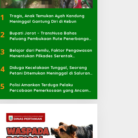
1
Tragis, Anak Temukan Ayah Kandung
Meninggal Gantung Diri di Kebun
2
Bupati Jarot – TransNusa Bahas
Peluang Pembukaan Rute Penerbangan
Baru di Bandara Sultan Muhammad
3
Kaharuddin
Belajar dari Pemilu, Faktor Pengawasan
Menentukan Pilkades Serentak
Berlangsung Sukses
4
Diduga Kecelakaan Tunggal, Seorang
Petani Ditemukan Meninggal di Saluran
Irigasi
5
Polisi Amankan Terduga Pelaku
Percobaan Pemerkosaan yang Ancam
Korban dengan Parang