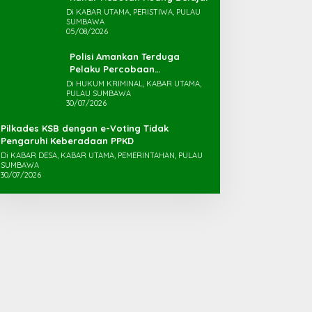
Di KABAR UTAMA, PERISTIWA, PULAU
SUMBAWA
05/08/2026
Polisi Amankan Terduga
Pelaku Percobaan
Pemerkosaan yang Ancam
Di HUKUM KRIMINAL, KABAR UTAMA,
PULAU SUMBAWA
Korban dengan Parang
30/07/2026
Pilkades KSB dengan e-Voting Tidak
Pengaruhi Keberadaan PPKD
Di KABAR DESA, KABAR UTAMA, PEMERINTAHAN, PULAU
SUMBAWA
30/07/2026