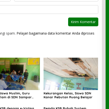
angi spam.
Pelajari bagaimana data komentar Anda diproses
Siswa Muslim, Guru
Kekurangan Kelas, Siswa SDN
lam di SDN Sampar
Kanar Rebutan Ruang Belajar
ras Terkatung-katung ‎
 KSB dengan e-Voting
Pemda KSB Rubah System