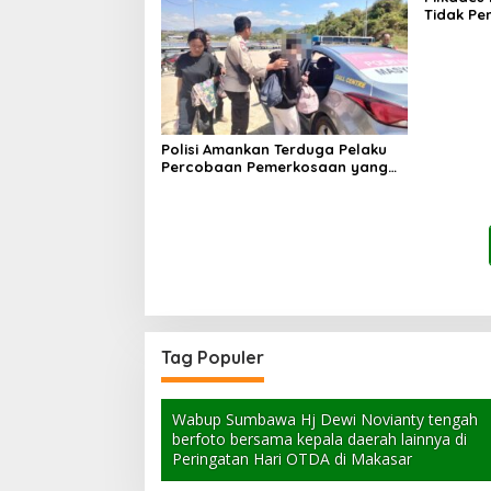
Tidak Pe
PPKD
Polisi Amankan Terduga Pelaku
Percobaan Pemerkosaan yang
Ancam Korban dengan Parang
Tag Populer
Wabup Sumbawa Hj Dewi Novianty tengah
berfoto bersama kepala daerah lainnya di
Peringatan Hari OTDA di Makasar