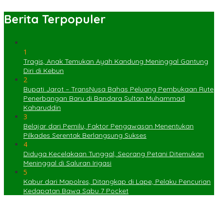
Berita Terpopuler
1
Tragis, Anak Temukan Ayah Kandung Meninggal Gantung
Diri di Kebun
2
Bupati Jarot – TransNusa Bahas Peluang Pembukaan Rute
Penerbangan Baru di Bandara Sultan Muhammad
Kaharuddin
3
Belajar dari Pemilu, Faktor Pengawasan Menentukan
Pilkades Serentak Berlangsung Sukses
4
Diduga Kecelakaan Tunggal, Seorang Petani Ditemukan
Meninggal di Saluran Irigasi
5
Kabur dari Mapolres, Ditangkap di Lape, Pelaku Pencurian
Kedapatan Bawa Sabu 7 Pocket