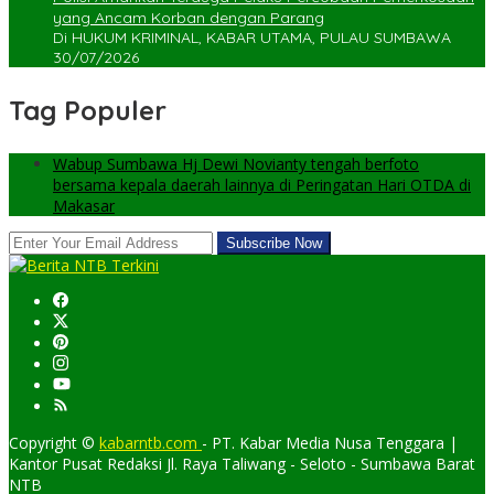
yang Ancam Korban dengan Parang
Di HUKUM KRIMINAL, KABAR UTAMA, PULAU SUMBAWA
30/07/2026
Tag Populer
Wabup Sumbawa Hj Dewi Novianty tengah berfoto
bersama kepala daerah lainnya di Peringatan Hari OTDA di
Makasar
Copyright ©
kabarntb.com
- PT. Kabar Media Nusa Tenggara |
Kantor Pusat Redaksi Jl. Raya Taliwang - Seloto - Sumbawa Barat
NTB