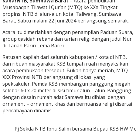
KabarNTB, Sumbawa Barat
– Acara pembukaan
Musabaqah Tilawatil Qur’an (MTQ) ke XXX Tingkat
propinsi NTB di alun-alun kota Taliwang, Sumbawa
Barat, Sabtu malam 22 Juni 2024 berlangsung semarak.
Acara itu dimeriahkan dengan penampilan Paduan Suara,
group qasidah rebana dan tarian religi dengan judul Nur
di Tanah Pariri Lema Bariri.
Ratusan kapilah dari seluruh kabupaten / kota di NTB,
dan ribuan masyarakat KSB tumpah ruah menyaksikan
acara pembukaan tersebut. Bukan hanya meriah, MTQ
XXX Provinsi NTB berlangsung di lokasi yang
spektakuler. Pemda KSB membangun panggung megah
selebar 60 x 20 meter di sisi timur alun – alun. Panggung
dengan desain rumah adat Samawa itu dihiasi dengan
ornament – ornament khas dan bernuansa religi disertai
pencahayaan dinamis.
Pj Sekda NTB Ibnu Salim bersama Bupati KSB HW Mu