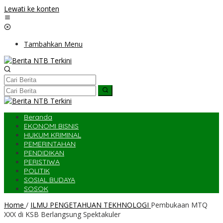
Lewati ke konten
Tambahkan Menu
Beranda
EKONOMI BISNIS
HUKUM KRIMINAL
PEMERINTAHAN
PENDIDIKAN
PERISTIWA
POLITIK
SOSIAL BUDAYA
SOSOK
Home
/
ILMU PENGETAHUAN TEKHNOLOGI
Pembukaan MTQ
XXX di KSB Berlangsung Spektakuler