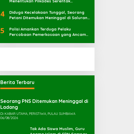
Menentukan Pilkades Serentak
Berlangsung Sukses
4
Diduga Kecelakaan Tunggal, Seorang
Petani Ditemukan Meninggal di Saluran
Irigasi
5
Polisi Amankan Terduga Pelaku
Percobaan Pemerkosaan yang Ancam
Korban dengan Parang
Berita Terbaru
Seorang PNS Ditemukan Meninggal di
Ladang
Di KABAR UTAMA, PERISTIWA, PULAU SUMBAWA
06/08/2026
Tak Ada Siswa Muslim, Guru