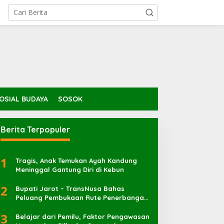
OSIAL BUDAYA
SOSOK
Berita Terpopuler
1
Tragis, Anak Temukan Ayah Kandung
Meninggal Gantung Diri di Kebun
2
Bupati Jarot – TransNusa Bahas
Peluang Pembukaan Rute Penerbangan
Baru di Bandara Sultan Muhammad
3
Kaharuddin
Belajar dari Pemilu, Faktor Pengawasan