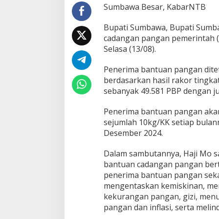
w
Sumbawa Besar, KabarNTB
a
S
Bupati Sumbawa, Bupati Sumb
a
cadangan pangan pemerintah (
l
Selasa (13/08).
u
r
B
Penerima bantuan pangan dite
a
berdasarkan hasil rakor tingk
n
sebanyak 49.581 PBP dengan ju
t
u
Penerima bantuan pangan aka
a
n
sejumlah 10kg/KK setiap bulann
C
Desember 2024.
a
d
Dalam sambutannya, Haji Mo 
a
bantuan cadangan pangan ber
n
g
penerima bantuan pangan seka
a
mengentaskan kemiskinan, me
n
kekurangan pangan, gizi, menu
P
pangan dan inflasi, serta meli
a
n