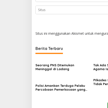
Situs ini menggunakan Akismet untuk mengur
Berita Terbaru
Seorang PNS Ditemukan
Tak Ada 
Meninggal di Ladang
Agama Is
Ma
Pilkades
Tidak Pe
Polisi Amankan Terduga Pelaku
PPKD
Percobaan Pemerkosaan yang
Ancam Korban dengan Parang