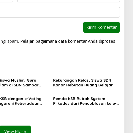
angi spam.
Pelajari bagaimana data komentar Anda diproses
Siswa Muslim, Guru
Kekurangan Kelas, Siswa SDN
lam di SDN Sampar
Kanar Rebutan Ruang Belajar
ras Terkatung-katung ‎
 KSB dengan e-Voting
Pemda KSB Rubah System
ngaruhi Keberadaan
Pilkades dari Pencoblosan ke e-
Voting
View More