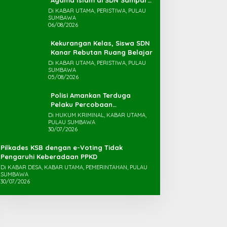
Agama Islam di SDN Sampar
Maras Terkatung-katung ‎
Di KABAR UTAMA, PERISTIWA, PULAU
SUMBAWA
06/08/2026
Kekurangan Kelas, Siswa SDN
Kanar Rebutan Ruang Belajar
Di KABAR UTAMA, PERISTIWA, PULAU
SUMBAWA
05/08/2026
Polisi Amankan Terduga
Pelaku Percobaan
Pemerkosaan yang Ancam
Di HUKUM KRIMINAL, KABAR UTAMA,
PULAU SUMBAWA
Korban dengan Parang
30/07/2026
Pilkades KSB dengan e-Voting Tidak
Pengaruhi Keberadaan PPKD
Di KABAR DESA, KABAR UTAMA, PEMERINTAHAN, PULAU
SUMBAWA
30/07/2026