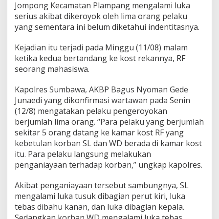
L
Jompong Kecamatan Plampang mengalami luka
i
serius akibat dikeroyok oleh lima orang pelaku
m
yang sementara ini belum diketahui indentitasnya.
a
O
Kejadian itu terjadi pada Minggu (11/08) malam
r
a
ketika kedua bertandang ke kost rekannya, RF
n
seorang mahasiswa.
g
,
Kapolres Sumbawa, AKBP Bagus Nyoman Gede
S
Junaedi yang dikonfirmasi wartawan pada Senin
a
t
(12/8) mengatakan pelaku pengeroyokan
u
berjumlah lima orang. “Para pelaku yang berjumlah
O
sekitar 5 orang datang ke kamar kost RF yang
r
kebetulan korban SL dan WD berada di kamar kost
a
itu. Para pelaku langsung melakukan
n
g
penganiayaan terhadap korban,” ungkap kapolres.
M
e
Akibat penganiayaan tersebut sambungnya, SL
n
mengalami luka tusuk dibagian perut kiri, luka
i
tebas dibahu kanan, dan luka dibagian kepala.
n
g
Sedangkan korban WD mengalami luka tebas