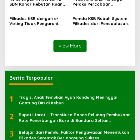
SDN Kanar Rebutan Ruang
Pelaku Percobaan
Belajar
Pemerkosaan yang Ancam
Korban dengan Parang
Pilkades KSB dengan e-
Pemda KSB Rubah System
Voting Tidak Pengaruhi
Pilkades dari Pencoblosan
Keberadaan PPKD
ke e-Voting
View More
Berita Terpopuler
1
Tragis, Anak Temukan Ayah Kandung Meninggal
Gantung Diri di Kebun
2
Bupati Jarot – TransNusa Bahas Peluang Pembukaan
Rute Penerbangan Baru di Bandara Sultan
Muhammad Kaharuddin
3
Belajar dari Pemilu, Faktor Pengawasan Menentukan
Pilkades Serentak Berlangsung Sukses