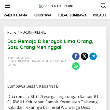
L
e
w
a
KABAR UTAMA
PERISTIWA
PULAU SUMBAWA
PULAU L
t
i
k
Home
/
HUKUM KRIMINAL
D
e
u
k
Dua Remaja Dikeroyok Lima Orang,
a
o
R
n
Satu Orang Meninggal
e
t
m
e
Irvan
13/08/2024
a
n
HUKUM KRIMINAL
,
KABAR UTAMA
,
PERISTIWA
63
j
Dilihat
a
D
i
k
e
Sumbawa Besar, KabarNTB
r
o
Dua remaja, SL (22) warga Lingkungan Sampir RT
y
01 RW 01 Kelurahan Sampir Kecamatan Taliwang,
o
KSB, dan rekannya berinisial WD warga Desa
k