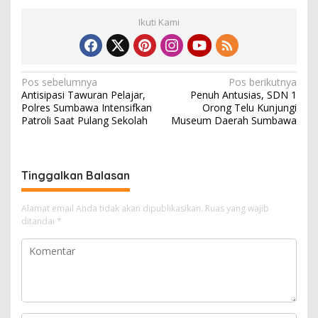
Ikuti Kami
N
Pos sebelumnya
Pos berikutnya
Antisipasi Tawuran Pelajar,
Penuh Antusias, SDN 1
a
Polres Sumbawa Intensifkan
Orong Telu Kunjungi
v
Patroli Saat Pulang Sekolah
Museum Daerah Sumbawa
i
g
Tinggalkan Balasan
a
s
Alamat email Anda tidak akan dipublikasikan.
Ruas yang wajib
i
ditandai
*
p
o
s