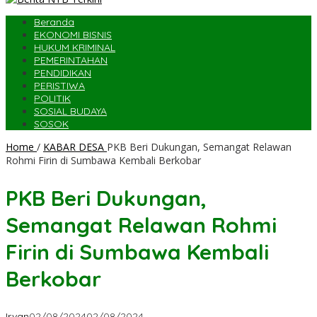
Beranda
EKONOMI BISNIS
HUKUM KRIMINAL
PEMERINTAHAN
PENDIDIKAN
PERISTIWA
POLITIK
SOSIAL BUDAYA
SOSOK
Home
/
KABAR DESA
PKB Beri Dukungan, Semangat Relawan
Rohmi Firin di Sumbawa Kembali Berkobar
PKB Beri Dukungan,
Semangat Relawan Rohmi
Firin di Sumbawa Kembali
Berkobar
Irvan
02/08/2024
02/08/2024