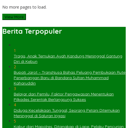
No more pages to load.
View More
Berita Terpopuler
1
Tragis, Anak Temukan Ayah Kandung Meninggal Gantung
Diri di Kebun
2
Bupati Jarot – TransNusa Bahas Peluang Pembukaan Rute
Penerbangan Baru di Bandara Sultan Muhammad
Kaharuddin
3
Belajar dari Pemilu, Faktor Pengawasan Menentukan
Pilkades Serentak Berlangsung Sukses
4
Diduga Kecelakaan Tunggal, Seorang Petani Ditemukan
Meninggal di Saluran Irigasi
5
Kabur dari Mapolres, Ditangkap di Lape, Pelaku Pencurian