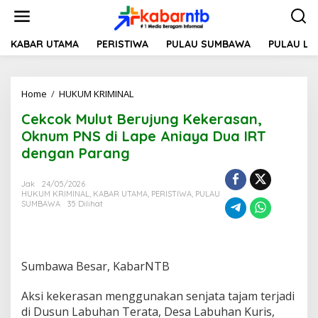
L
e
w
a
KABAR UTAMA
PERISTIWA
PULAU SUMBAWA
PULAU L
t
i
k
Home
/
HUKUM KRIMINAL
C
e
e
k
Cekcok Mulut Berujung Kekerasan,
k
o
c
n
Oknum PNS di Lape Aniaya Dua IRT
o
t
dengan Parang
k
e
M
n
u
Jak
24/05/2026
HUKUM KRIMINAL
,
KABAR UTAMA
,
PERISTIWA
,
PULAU
l
SUMBAWA
35 Dilihat
u
t
B
e
r
Sumbawa Besar, KabarNTB
u
j
Aksi kekerasan menggunakan senjata tajam terjadi
u
di Dusun Labuhan Terata, Desa Labuhan Kuris,
n