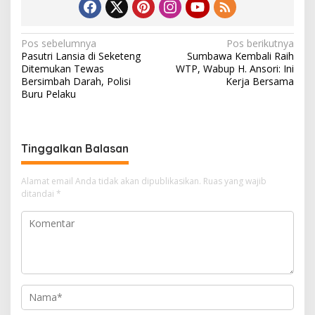
N
Pos sebelumnya
Pos berikutnya
Pasutri Lansia di Seketeng
Sumbawa Kembali Raih
a
Ditemukan Tewas
WTP, Wabup H. Ansori: Ini
v
Bersimbah Darah, Polisi
Kerja Bersama
Buru Pelaku
i
g
a
Tinggalkan Balasan
s
i
Alamat email Anda tidak akan dipublikasikan.
Ruas yang wajib
ditandai
*
p
o
s