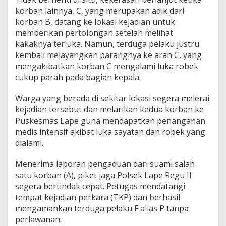
A
korban lainnya, C, yang merupakan adik dari
n
korban B, datang ke lokasi kejadian untuk
i
memberikan pertolongan setelah melihat
a
y
kakaknya terluka. Namun, terduga pelaku justru
a
kembali melayangkan parangnya ke arah C, yang
D
mengakibatkan korban C mengalami luka robek
u
cukup parah pada bagian kepala.
a
I
R
‎Warga yang berada di sekitar lokasi segera melerai
T
kejadian tersebut dan melarikan kedua korban ke
d
Puskesmas Lape guna mendapatkan penanganan
e
medis intensif akibat luka sayatan dan robek yang
n
g
dialami.
a
n
‎Menerima laporan pengaduan dari suami salah
P
satu korban (A), piket jaga Polsek Lape Regu II
a
segera bertindak cepat. Petugas mendatangi
r
a
tempat kejadian perkara (TKP) dan berhasil
n
mengamankan terduga pelaku F alias P tanpa
g
perlawanan.