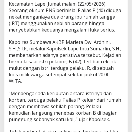
g
Kecamatan Lape, Jumat malam (22/05/2026).
K
Seorang oknum PNS berinisial F alias P (40) diduga
e
nekat menganiaya dua orang ibu rumah tangga
k
(IRT) menggunakan sebilah parang hingga
e
r
menyebabkan keduanya mengalami luka serius.
a
s
Kapolres Sumbawa AKBP Marieta Dwi Ardhini,
a
S.H.,S.I.K, melalui Kapolsek Lape Iptu Sumarlin, S.H.,
n
membenarkan adanya peristiwa tersebut. Kejadian
,
O
bermula saat istri pelapor, B (42), terlibat cekcok
k
mulut dengan istri terduga pelaku, R, di sebuah
n
kios milik warga setempat sekitar pukul 20.00
u
WITA.
m
P
N
‎”Mendengar ada keributan antara istrinya dan
S
korban, terduga pelaku F alias P keluar dari rumah
d
dengan membawa sebilah parang. Pelaku
i
kemudian langsung menebas korban B di bagian
L
punggung sebanyak satu kali,” ujar Kapolsek.
a
p
e
Tidak berhenti di situ, kekerasan berlanjut ketika