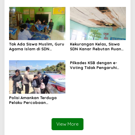
Tak Ada Siswa Muslim, Guru
Kekurangan Kelas, Siswa
Agama Islam di SDN
SDN Kanar Rebutan Ruang
Sampar Maras Terkatung-
Belajar
katung ‎
Pilkades KSB dengan e-
Voting Tidak Pengaruhi
Keberadaan PPKD
Polisi Amankan Terduga
Pelaku Percobaan
Pemerkosaan yang Ancam
Korban dengan Parang
View More