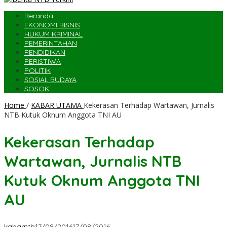
Beranda
EKONOMI BISNIS
HUKUM KRIMINAL
PEMERINTAHAN
PENDIDIKAN
PERISTIWA
POLITIK
SOSIAL BUDAYA
SOSOK
Home
/
KABAR UTAMA
Kekerasan Terhadap Wartawan, Jurnalis
NTB Kutuk Oknum Anggota TNI AU
Kekerasan Terhadap
Wartawan, Jurnalis NTB
Kutuk Oknum Anggota TNI
AU
kabarntb
17/08/2016
17/08/2016