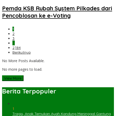
Pemda KSB Rubah System Pilkades dari
Pencoblosan ke e-Voting
1
2
3
…
2,184
Berikutnya
No More Posts Available.
No more pages to load.
View More
Berita Terpopuler
1
Tragis, Anak Temukan Ayah Kandung Meninggal Gantung