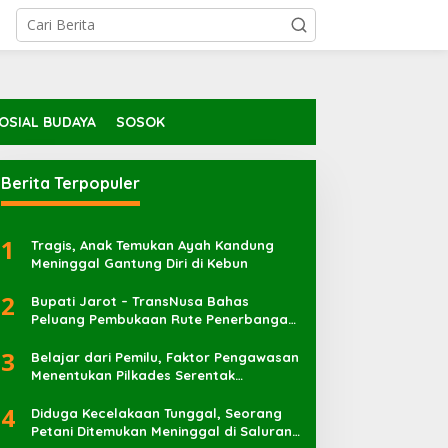
OSIAL BUDAYA
SOSOK
Berita Terpopuler
1
Tragis, Anak Temukan Ayah Kandung
Meninggal Gantung Diri di Kebun
2
Bupati Jarot – TransNusa Bahas
Peluang Pembukaan Rute Penerbangan
Baru di Bandara Sultan Muhammad
3
Kaharuddin
Belajar dari Pemilu, Faktor Pengawasan
Menentukan Pilkades Serentak
Berlangsung Sukses
4
Diduga Kecelakaan Tunggal, Seorang
Petani Ditemukan Meninggal di Saluran