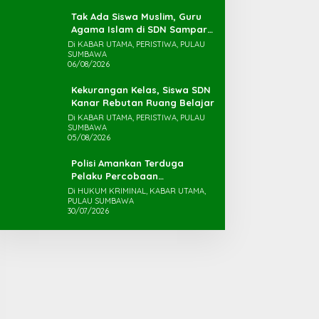
Tak Ada Siswa Muslim, Guru
Agama Islam di SDN Sampar
Maras Terkatung-katung ‎
Di KABAR UTAMA, PERISTIWA, PULAU
SUMBAWA
06/08/2026
Kekurangan Kelas, Siswa SDN
Kanar Rebutan Ruang Belajar
Di KABAR UTAMA, PERISTIWA, PULAU
SUMBAWA
05/08/2026
Polisi Amankan Terduga
Pelaku Percobaan
Pemerkosaan yang Ancam
Di HUKUM KRIMINAL, KABAR UTAMA,
PULAU SUMBAWA
Korban dengan Parang
30/07/2026