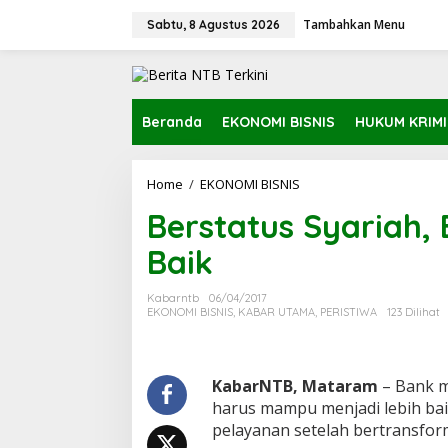
L
Tambahkan Menu
e
Sabtu, 8 Agustus 2026
w
a
t
i
k
Beranda
EKONOMI BISNIS
HUKUM KRIM
e
k
o
Home
/
EKONOMI BISNIS
B
n
e
t
Berstatus Syariah,
r
e
s
n
Baik
t
a
t
Kabarntb
06/04/2017
u
EKONOMI BISNIS
,
KABAR UTAMA
,
PERISTIWA
123 Dilihat
s
S
y
a
KabarNTB, Mataram
– Bank m
r
harus mampu menjadi lebih b
i
pelayanan setelah bertransform
a