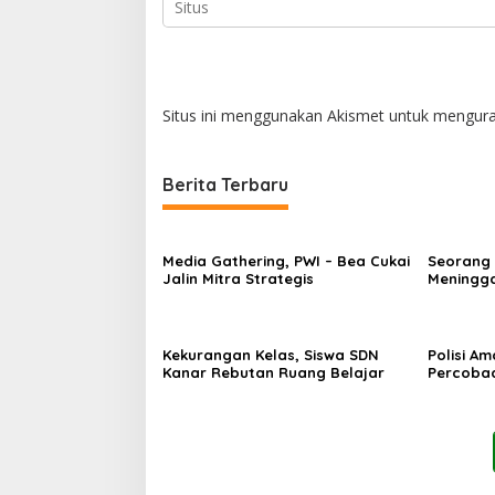
Situs ini menggunakan Akismet untuk mengur
Berita Terbaru
Media Gathering, PWI – Bea Cukai
Seorang
Jalin Mitra Strategis
Meningga
Kekurangan Kelas, Siswa SDN
Polisi A
Kanar Rebutan Ruang Belajar
Percoba
Ancam K