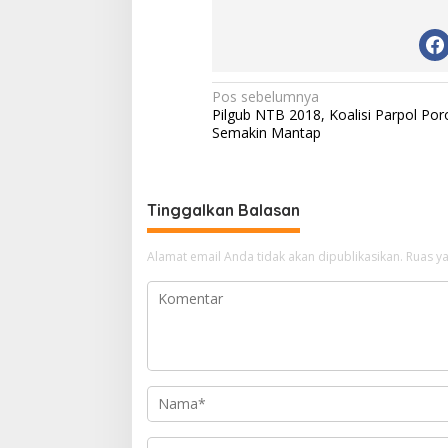
N
Pos sebelumnya
Pilgub NTB 2018, Koalisi Parpol Po
a
Semakin Mantap
v
i
g
Tinggalkan Balasan
a
Alamat email Anda tidak akan dipublikasikan.
Ruas ya
s
i
p
o
s