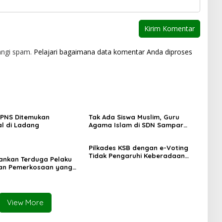
angi spam.
Pelajari bagaimana data komentar Anda diproses
 PNS Ditemukan
Tak Ada Siswa Muslim, Guru
l di Ladang
Agama Islam di SDN Sampar
Maras Terkatung-katung ‎
Pilkades KSB dengan e-Voting
Tidak Pengaruhi Keberadaan
mankan Terduga Pelaku
PPKD
an Pemerkosaan yang
orban dengan Parang
View More