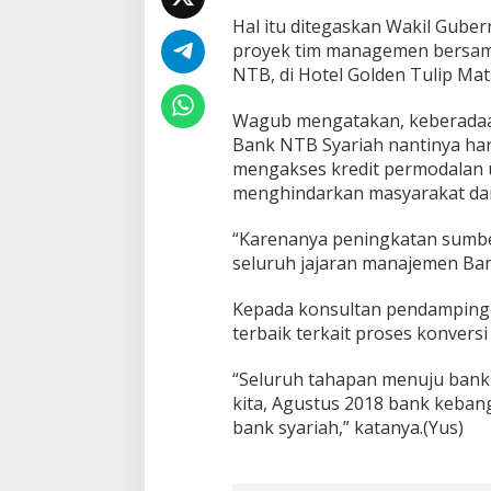
h
Hal itu ditegaskan Wakil Gub
,
B
proyek tim managemen bersam
a
NTB, di Hotel Golden Tulip Mat
n
k
Wagub mengatakan, keberada
N
Bank NTB Syariah nantinya har
T
B
mengakses kredit permodalan us
H
menghindarkan masyarakat dari
a
r
“Karenanya peningkatan sumbe
u
seluruh jajaran manajemen Ba
s
L
e
Kepada konsultan pendamping
b
terbaik terkait proses konversi
i
h
“Seluruh tahapan menuju bank 
B
kita, Agustus 2018 bank keban
a
i
bank syariah,” katanya.(Yus)
k