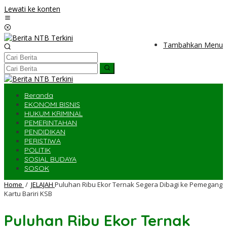
Lewati ke konten
Tambahkan Menu
Beranda
EKONOMI BISNIS
HUKUM KRIMINAL
PEMERINTAHAN
PENDIDIKAN
PERISTIWA
POLITIK
SOSIAL BUDAYA
SOSOK
Home
/
JELAJAH
Puluhan Ribu Ekor Ternak Segera Dibagi ke Pemegang
Kartu Bariri KSB
Puluhan Ribu Ekor Ternak